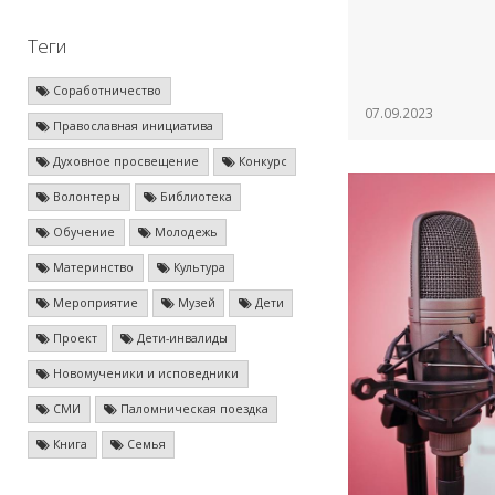
Теги
Соработничество
07.09.2023
Православная инициатива
Духовное просвещение
Конкурс
Волонтеры
Библиотека
Обучение
Молодежь
Материнство
Культура
Мероприятие
Музей
Дети
Проект
Дети-инвалиды
Новомученики и исповедники
СМИ
Паломническая поездка
Книга
Семья