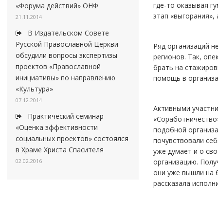
где-то оказывая г
«Форума действий» ОНФ
этап «выгорания»,
21.11.2014
В Издательском Совете
Русской Православной Церкви
Ряд организаций н
обсудили вопросы экспертизы
регионов. Так, оп
проектов «Православной
брать на стажиров
инициативы» по направлению
помощь в организа
«Культура»
07.12.2014
Активными участни
Практический семинар
«Соработничество»
«Оценка эффективности
подобной организа
социальных проектов» состоялся
почувствовали себ
в Храме Христа Спасителя
уже думает и о сво
организацию. Полу
02.02.2016
они уже вышли на б
рассказала исполн