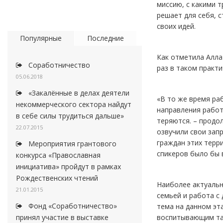
миссию, с какими 
решает для себя, 
своих идей.
Популярные
Последние
Как отметила Алла
Соработничество
раз в таком практ
05.06.2018
«Закалённые в делах деятели
«В то же время ра
некоммерческого сектора найдут
направления работ
в себе силы трудиться дальше»
теряются. – продо
22.07.2015
озвучили свои зап
граждан этих терр
Мероприятия грантового
спикеров было бы 
конкурса «Православная
инициатива» пройдут в рамках
Рождественских чтений
Наиболее актуальн
21.01.2015
семьей и работа с
Фонд «Соработничество»
тема на данном эт
воспитывающим так
принял участие в выставке