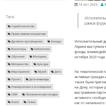
16 окт 2023
Ф
Теги
Исполнительн
рамках форума
Соработничество
Православная инициатива
Исполнительный ди
Духовное просвещение
Конкурс
Ларина выступила 
Волонтеры
Библиотека
фонды, взаимодейс
октября 2023 года
Обучение
Молодежь
Материнство
Культура
На тематической п
Мероприятие
Музей
Дети
активных граждан 
Проект
Дети-инвалиды
также были пригла
на-Дону, которые р
Новомученики и исповедники
выстраивали партн
СМИ
Паломническая поездка
активного сообщес
Книга
Семья
как от начального