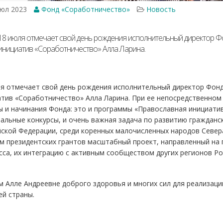
юл 2023
Фонд «Соработничество»
Новость
18 июля отмечает свой день рождения исполнительный директор Ф
инициатив «Соработничество» Алла Ларина.
ля отмечает свой день рождения исполнительный директор Фонд
тив «Соработничество» Алла Ларина. При ее непосредственном
 и начинания Фонда: это и программы «Православная инициатив
альные конкурсы, и очень важная задача по развитию гражданс
ской Федерации, среди коренных малочисленных народов Север
м президентских грантов масштабный проект, направленный на 
са, их интеграцию с активным сообществом других регионов Ро
 Алле Андреевне доброго здоровья и многих сил для реализаци
й страны.