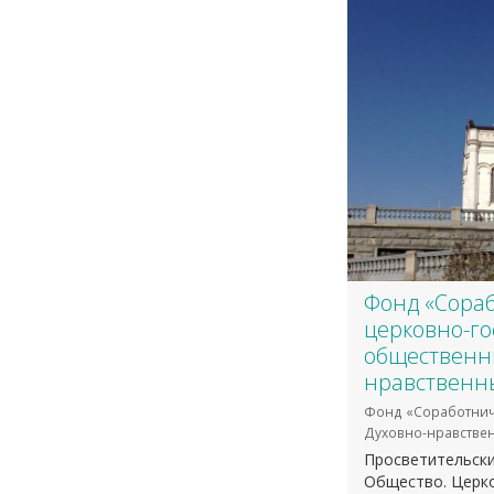
​Фонд «Сора
церковно-го
общественн
нравственны
Фонд «Соработнич
Духовно-нравстве
Просветительски
Общество. Церко