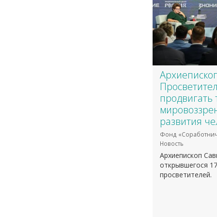
​Архиеписко
Просветител
продвигать
мировоззрен
развития че
Фонд «Соработнич
Новость
Архиепископ Сав
открывшегося 17
просветителей.