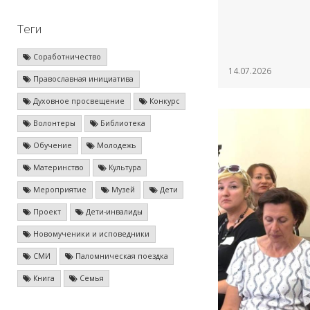
Теги
Соработничество
14.07.2026
Православная инициатива
Духовное просвещение
Конкурс
Волонтеры
Библиотека
Обучение
Молодежь
Материнство
Культура
Мероприятие
Музей
Дети
Проект
Дети-инвалиды
Новомученики и исповедники
СМИ
Паломническая поездка
Книга
Семья