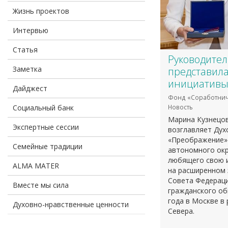
Жизнь проектов
Интервью
Статья
Руководител
Заметка
представил
инициативы
Дайджест
Фонд «Соработнич
Социальный банк
Новость
Марина Кузнецов
Экспертные сессии
возглавляет Дух
«Преображение» 
Семейные традиции
автономного окру
любящего свою и
ALMA MATER
на расширенном 
Совета Федераци
Вместе мы сила
гражданского об
года в Москве в
Духовно-нравственные ценности
Севера.