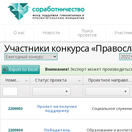
Поиск
О нас
Новости
Участни
проектов
Участники
конкурса «Правос
Внимание!
Экспорт может производиться
Export to Excel
Номер заявки
Статус проекта
Проектное направление
Проект не получил
2200003
Социальное служени
поддержку
2200004
Победитель
Образование и воспит