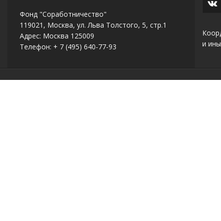
Проект не получил
2200017
Социальное служени
поддержку
Фонд "Соработничество"
119021, Москва, ул. Льва Толстого, 5, стр.1
Коор
Адрес: Москва 125009
2200019
Победитель
Образование и воспит
и ины
Телефон: + 7 (495) 640-77-93
Проект не получил
2200020
Социальное служени
поддержку
Проект не получил
2200022
Культура
поддержку
Проект не получил
2200023
Культура
поддержку
Проект не получил
2200024
Культура
поддержку
Проект не получил
2200025
Образование и воспит