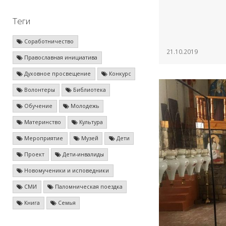
Теги
Соработничество
21.10.2019
Православная инициатива
Духовное просвещение
Конкурс
Волонтеры
Библиотека
Обучение
Молодежь
Материнство
Культура
Мероприятие
Музей
Дети
Проект
Дети-инвалиды
Новомученики и исповедники
СМИ
Паломническая поездка
Книга
Семья