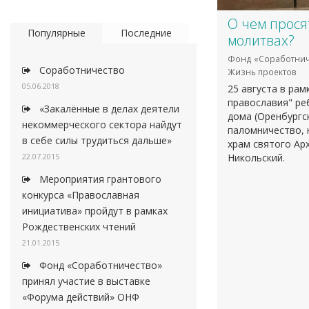
О чем прося
Популярные
Последние
молитвах?
Фонд «Соработнич
Соработничество
Жизнь проектов
05.06.2018
25 августа в ра
православия" ре
«Закалённые в делах деятели
дома (Оренбургс
некоммерческого сектора найдут
паломничество, 
в себе силы трудиться дальше»
храм святого Ар
22.07.2015
Никольский.
Мероприятия грантового
конкурса «Православная
инициатива» пройдут в рамках
Рождественских чтений
21.01.2015
Фонд «Соработничество»
принял участие в выставке
«Форума действий» ОНФ