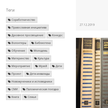
Теги
Соработничество
27.12.2019
Православная инициатива
Духовное просвещение
Конкурс
Волонтеры
Библиотека
Обучение
Молодежь
Материнство
Культура
Мероприятие
Музей
Дети
Проект
Дети-инвалиды
Новомученики и исповедники
СМИ
Паломническая поездка
Книга
Семья