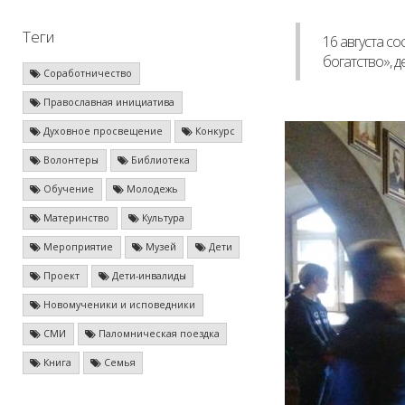
Теги
16 августа с
богатство», 
Соработничество
Православная инициатива
Духовное просвещение
Конкурс
Волонтеры
Библиотека
Обучение
Молодежь
Материнство
Культура
Мероприятие
Музей
Дети
Проект
Дети-инвалиды
Новомученики и исповедники
СМИ
Паломническая поездка
Книга
Семья