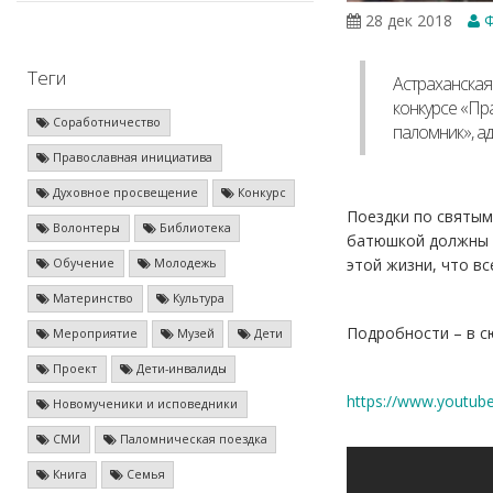
28 дек 2018
Ф
Теги
Астраханская
конкурсе «Пр
Соработничество
паломник», а
Православная инициатива
Духовное просвещение
Конкурс
Поездки по святым
Волонтеры
Библиотека
батюшкой должны б
этой жизни, что вс
Обучение
Молодежь
Материнство
Культура
Подробности – в 
Мероприятие
Музей
Дети
Проект
Дети-инвалиды
https://www.youtu
Новомученики и исповедники
СМИ
Паломническая поездка
Книга
Семья