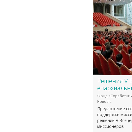
Решения V В
епархиальн
Фонд «Соработнич
Новость
Предложение соз
поддержке мисси
решений V Всеце
миссионеров.