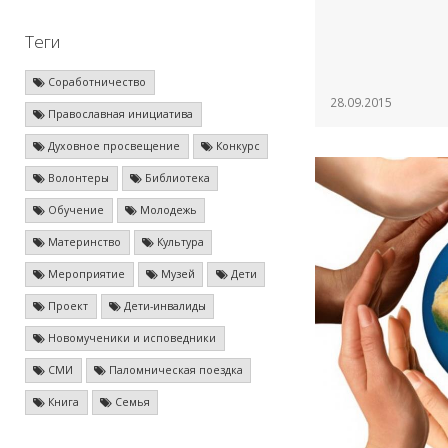
Теги
Соработничество
28.09.2015
Православная инициатива
Духовное просвещение
Конкурс
Волонтеры
Библиотека
Обучение
Молодежь
Материнство
Культура
Мероприятие
Музей
Дети
Проект
Дети-инвалиды
Новомученики и исповедники
СМИ
Паломническая поездка
Книга
Семья