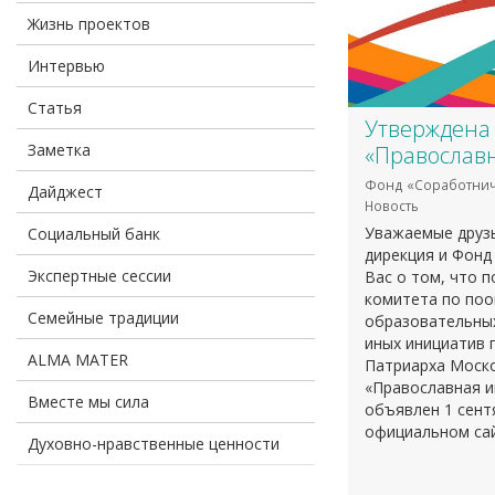
Жизнь проектов
Интервью
Статья
Утверждена 
Заметка
«Православн
Фонд «Соработнич
Дайджест
Новость
Уважаемые друзь
Социальный банк
дирекция и Фон
Экспертные сессии
Вас о том, что 
комитета по по
Семейные традиции
образовательных
иных инициатив 
ALMA MATER
Патриарха Моско
«Православная и
Вместе мы сила
объявлен 1 сентя
официальном сай
Духовно-нравственные ценности
конкурсная доку
заполнения конк