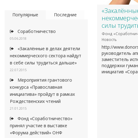
«Закалённые
Популярные
Последние
некоммерчес
силы трудит
Соработничество
Фонд «Соработнич
05.06.2018
Новость
http://www.donor
«Закалённые в делах деятели
руководитель ап
некоммерческого сектора найдут
заместитель исп
в себе силы трудиться дальше»
поддержки гуман
22.07.2015
инициатив «Сор
Мероприятия грантового
конкурса «Православная
инициатива» пройдут в рамках
Рождественских чтений
21.01.2015
Фонд «Соработничество»
принял участие в выставке
«Форума действий» ОНФ