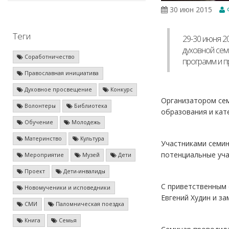
30 июн 2015
Теги
29-30 июня 2
духовной сем
Соработничество
программ и п
Православная инициатива
Духовное просвещение
Конкурс
Организатором се
Волонтеры
Библиотека
образования и кат
Обучение
Молодежь
Материнство
Культура
Участниками семин
потенциальные уча
Мероприятие
Музей
Дети
Проект
Дети-инвалиды
С приветственным 
Новомученики и исповедники
Евгений Худин и з
СМИ
Паломническая поездка
Книга
Семья