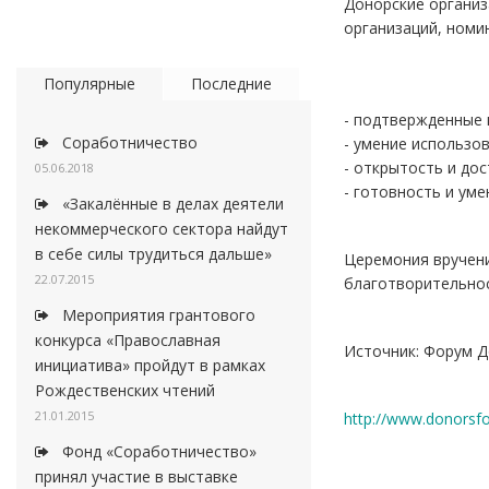
Донорские организ
организаций, номи
Популярные
Последние
- подтвержденные 
Соработничество
- умение использо
- открытость и до
05.06.2018
- готовность и уме
«Закалённые в делах деятели
некоммерческого сектора найдут
в себе силы трудиться дальше»
Церемония вручени
22.07.2015
благо­твори­тель­н
Мероприятия грантового
конкурса «Православная
Источник: Форум 
инициатива» пройдут в рамках
Рождественских чтений
21.01.2015
http://www.donorsfor
Фонд «Соработничество»
принял участие в выставке