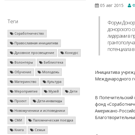
05 авг 2015
Ф
Теги
Форум Доноро
донорского с
Соработничество
лидерами в п
грантополуча
Православная инициатива
потенциала в 
Духовное просвещение
Конкурс
Волонтеры
Библиотека
Инициатива учреж
Обучение
Молодежь
Международного го
Материнство
Культура
Мероприятие
Музей
Дети
В Попечительский 
Проект
Дети-инвалиды
фонд «Соработниче
Американо-Российс
Новомученики и исповедники
Благотворительны
СМИ
Паломническая поездка
Книга
Семья