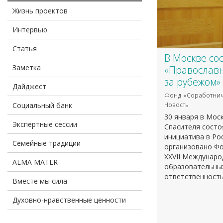
Жизнь проектов
Интервью
Статья
В Москве со
Заметка
«Православн
за рубежом»
Дайджест
Фонд «Соработнич
Социальный банк
Новость
30 января в Мос
Экспертные сессии
Спасителя состо
инициатива в Ро
Семейные традиции
организовано Фо
XXVII Междунаро
ALMA MATER
образовательных
ответственность
Вместе мы сила
Духовно-нравственные ценности