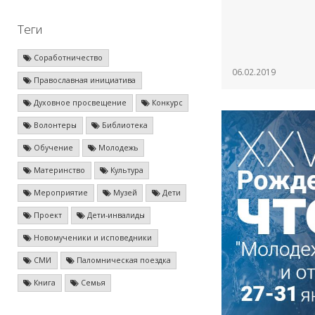
Теги
Соработничество
06.02.2019
Православная инициатива
Духовное просвещение
Конкурс
Волонтеры
Библиотека
Обучение
Молодежь
Материнство
Культура
Мероприятие
Музей
Дети
Проект
Дети-инвалиды
Новомученики и исповедники
СМИ
Паломническая поездка
Книга
Семья