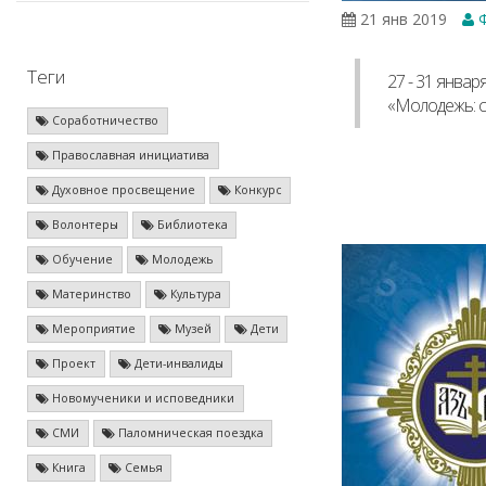
21 янв 2019
Ф
Теги
27 - 31 янва
«Молодежь: с
Соработничество
Православная инициатива
Духовное просвещение
Конкурс
Волонтеры
Библиотека
Обучение
Молодежь
Материнство
Культура
Мероприятие
Музей
Дети
Проект
Дети-инвалиды
Новомученики и исповедники
СМИ
Паломническая поездка
Книга
Семья