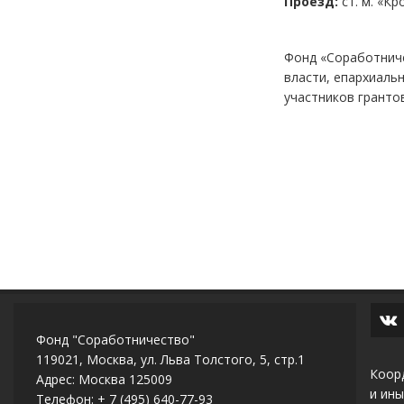
Проезд:
ст. м. «К
Фонд «Соработниче
власти, епархиаль
участников гранто
Фонд "Соработничество"
119021, Москва, ул. Льва Толстого, 5, стр.1
Коор
Адрес: Москва 125009
и ины
Телефон: + 7 (495) 640-77-93