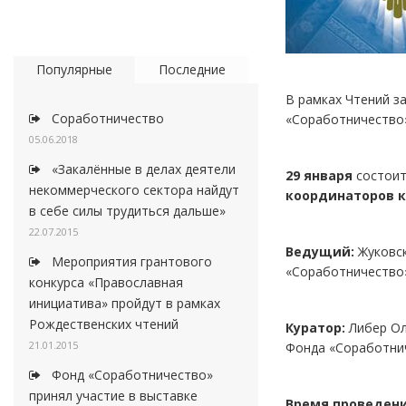
Популярные
Последние
В рамках Чтений з
Соработничество
«Соработничество
05.06.2018
«Закалённые в делах деятели
29 января
состоит
некоммерческого сектора найдут
координаторов к
в себе силы трудиться дальше»
22.07.2015
Ведущий:
Жуковск
Мероприятия грантового
«Соработничество
конкурса «Православная
инициатива» пройдут в рамках
Рождественских чтений
Куратор:
Либер Ол
21.01.2015
Фонда «Соработни
Фонд «Соработничество»
принял участие в выставке
Время проведен