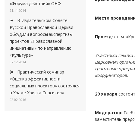
«Форума действий» ОНФ
21.11.2014
Место проведени
В Издательском Совете
Русской Православной Церкви
обсудили вопросы экспертизы
Проезд:
ст. м. «К
проектов «Православной
инициативы» по направлению
«Культура»
Участники секции 
церковных органи
07.12.2014
грантовые програ
Практический семинар
координаторов.
«Оценка эффективности
социальных проектов» состоялся
в Храме Христа Спасителя
29 января
состои
02.02.2016
Модератор:
Глебо
заместитель предс