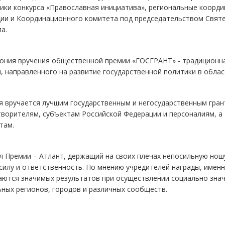
ики конкурса «Православная инициатива», региональные коорд
ции и Координационного комитета под председательством Святе
а.
ония вручения общественной премии «ГОСГРАНТ» - традиционна
, направленного на развитие государственной политики в обла
я вручается лучшим государственным и негосударственным гран
ворителям, субъектам Российской Федерации и персоналиям, а
там.
 Премии – Атлант, держащий на своих плечах непосильную ношу
силу и ответственность. По мнению учредителей награды, име
аются значимых результатов при осуществлении социально зна
ных регионов, городов и различных сообществ.