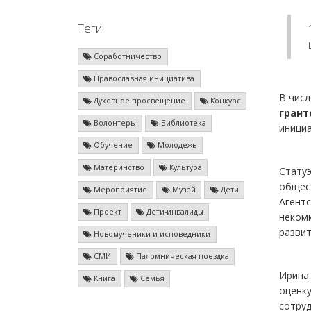
Теги
Соработничество
Православная инициатива
В чис
Духовное просвещение
Конкурс
грант
Волонтеры
Библиотека
иници
Обучение
Молодежь
Материнство
Культура
Статуэ
общес
Мероприятие
Музей
Дети
Агент
Проект
Дети-инвалиды
неком
развит
Новомученики и исповедники
СМИ
Паломническая поездка
Ирина 
Книга
Семья
оценку
сотруд