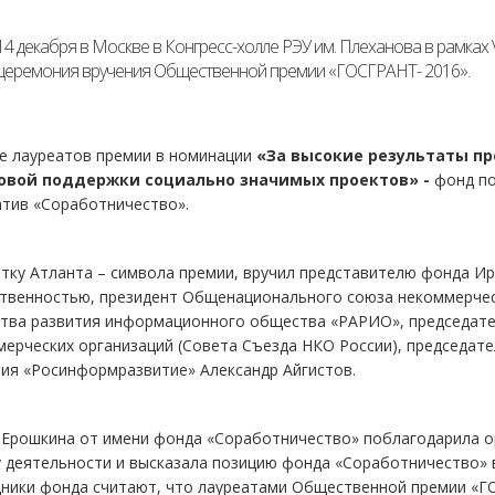
14 декабря в Москве в Конгресс-холле РЭУ им. Плеханова в рамках
церемония вручения Общественной премии «ГОСГРАНТ- 2016».
ле лауреатов премии в номинации
«За высокие
результаты пр
овой поддержки социально значимых проектов» -
фонд по
атив «Соработничество».
тку Атланта – символа премии, вручил представителю фонда Ир
твенностью, президент Общенационального союза некоммерческ
ства развития информационного общества «РАРИО», председате
мерческих организаций (Совета Съезда НКО России), председа
ия «Росинформразвитие» Александр Айгистов.
Ерошкина от имени фонда «Соработничество» поблагодарила ор
 деятельности и высказала позицию фонда «Соработничество» 
ники фонда считают, что лауреатами Общественной премии «ГО