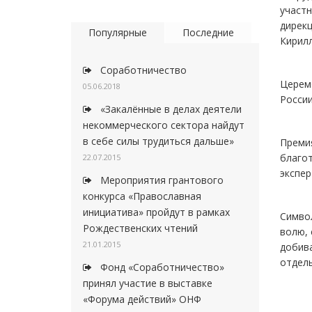
участн
дирек
Популярные
Последние
Кирилл
Соработничество
Церем
05.06.2018
России
«Закалённые в делах деятели
некоммерческого сектора найдут
в себе силы трудиться дальше»
Преми
благот
22.07.2015
экспер
Мероприятия грантового
конкурса «Православная
инициатива» пройдут в рамках
Символ
Рождественских чтений
волю, 
21.01.2015
добив
отдель
Фонд «Соработничество»
принял участие в выставке
«Форума действий» ОНФ