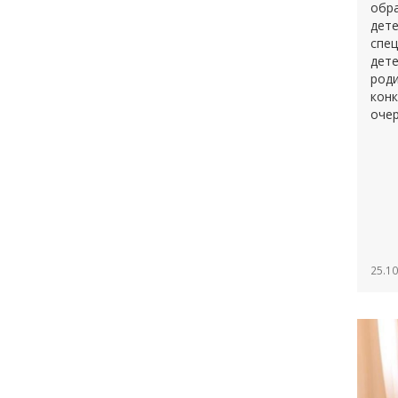
обра
дете
спец
дете
роди
конк
очер
25.10