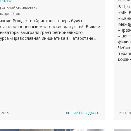
лнах
В Цен
 «Соработничество»
«МЫ В
ь проектов
«Библ
иходе Рождества Христова теперь будут
Между
тать полноценные мастерские для детей. В июле
«Прав
низаторы выиграли грант регионального
– цен
урса «Православная инициатива в Татарстане».
филиа
Чебок
терап
корзин
класс
№1» М
.2019
ЧИТАТЬ ДАЛЕЕ
25.10.2