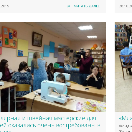
.2019
ЧИТАТЬ ДАЛЕЕ
28.10.2
олярная и швейная мастерские для
«Мла
ей оказались очень востребованы в
Фонд «
Жизнь 