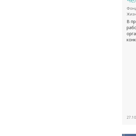
Че
Фонд
Жизн
В пр
рабо
орга
конк
27.10