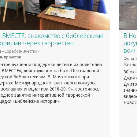
 ВМЕСТЕ: знакомство с библейскими
В Но
ториями через творчество
доку
воин
 «Соработничество»
ь проектов
Фонд «
нтре духовной поддержки детей и их родителей
Жизнь 
 ВМЕСТЕ», действующем на базе Центральной
30 ок
дской библиотеки им. В. Маяковского при
Джим»
держке Международного грантового конкурса
Дмитр
вославная инициатива 2018-2019», состоялось
значи
едное занятие интерактивной творческой
видео
адки «Библейские истории».
Новос