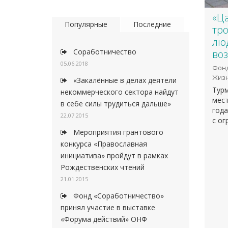
«Ца
Популярные
Последние
тро
лю
Соработничество
во
05.06.2018
Фонд
Жизн
«Закалённые в делах деятели
Турм
некоммерческого сектора найдут
мес
в себе силы трудиться дальше»
года
22.07.2015
с о
Мероприятия грантового
конкурса «Православная
инициатива» пройдут в рамках
Рождественских чтений
21.01.2015
Фонд «Соработничество»
принял участие в выставке
«Форума действий» ОНФ