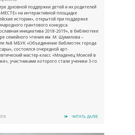
тре духовной поддержки детей и их родителей
МЕСТЕ» на интерактивной площадке
ейские истории», открытой при поддержке
народного грантового конкурса
ославная инициатива 2018-2019», в библиотеке
тре семейного чтения им. М. Шумилова –
ле №8 МБУК «Объединение библиотек города
сары», состоялся очередной арт-
евтический мастер-класс «Младенец Моисей в
ке», участниками которого стали ученики 3-го
а «Чебоксарской НОШ для обучающихся с ОВЗ
инобразования Чувашии.
019
ЧИТАТЬ ДАЛЕЕ