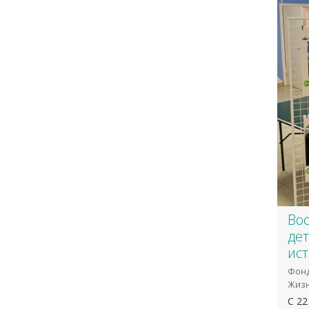
Во
дет
ис
Фонд
Жизн
С 22