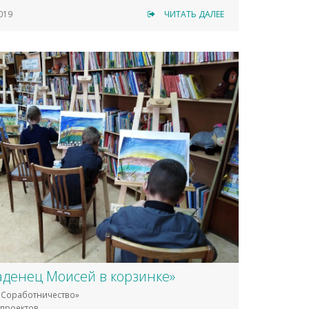
019
ЧИТАТЬ ДАЛЕЕ
денец Моисей в корзинке»
Соработничество»
проектов