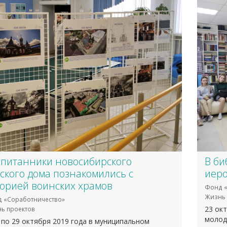
спитанники новосибирского
В би
ского дома познакомились с
иер
торией воинских храмов
Фонд «
Жизнь 
 «Соработничество»
23 ок
ь проектов
молод
 по 29 октября 2019 года в муниципальном