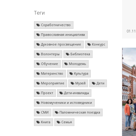
Теги
Соработничество
01.11
Православная инициатива
Духовное просвещение
Конкурс
Волонтеры
Библиотека
Обучение
Молодежь
Материнство
Культура
Мероприятие
Музей
Дети
Проект
Дети-инвалиды
Новомученики и исповедники
СМИ
Паломническая поездка
Книга
Семья