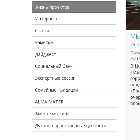
Жизнь проектов
Интервью
Статья
МЫ
Заметка
ис
Фонд
Дайджест
Жизн
В Це
Социальный банк
«МЫ
Экспертные сессии
горо
под
Семейные традиции
«Пра
очер
ALMA MATER
площ
Вместе мы сила
Духовно-нравственные ценности