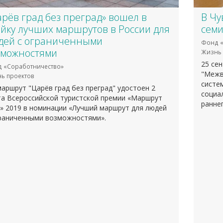
рёв град без преград» вошел в
В Чу
йку лучших маршрутов в России для
семи
дей с ограниченными
Фонд «
зможностями
Жизнь 
25 се
 «Соработничество»
"Межв
ь проектов
систе
аршрут "Царёв град без преград" удостоен 2
социа
та Всероссийской туристской премии «Маршрут
раннег
» 2019 в номинации «Лучший маршрут для людей
граниченными возможностями».