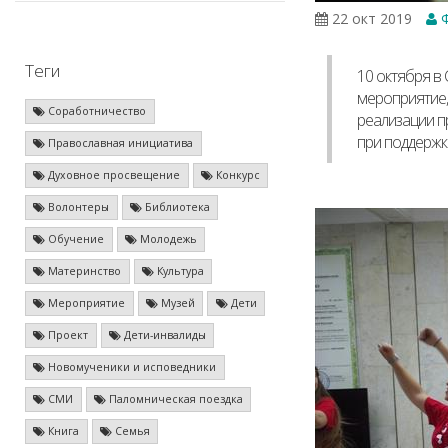
22 окт 2019
Ф
Теги
10 октября в
мероприятие,
Соработничество
реализации п
при поддержк
Православная инициатива
Духовное просвещение
Конкурс
Волонтеры
Библиотека
Обучение
Молодежь
Материнство
Культура
Мероприятие
Музей
Дети
Проект
Дети-инвалиды
Новомученики и исповедники
СМИ
Паломническая поездка
Книга
Семья