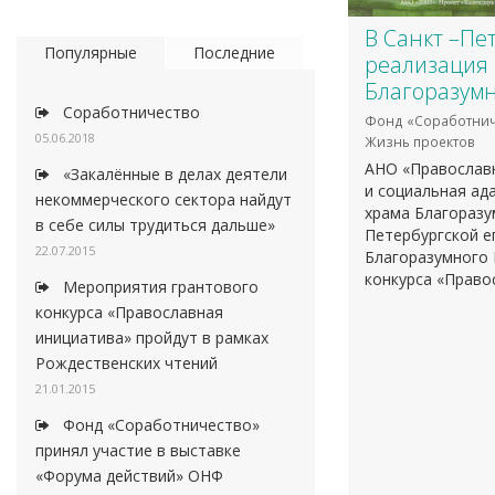
В Санкт –Пе
Популярные
Последние
реализация 
Благоразумн
Соработничество
Фонд «Соработнич
05.06.2018
Жизнь проектов
АНО «Православ
«Закалённые в делах деятели
и социальная ад
некоммерческого сектора найдут
храма Благоразу
в себе силы трудиться дальше»
Петербургской е
22.07.2015
Благоразумного 
конкурса «Право
Мероприятия грантового
конкурса «Православная
инициатива» пройдут в рамках
Рождественских чтений
21.01.2015
Фонд «Соработничество»
принял участие в выставке
«Форума действий» ОНФ