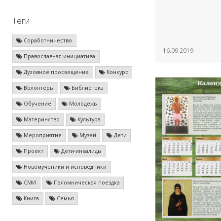
Теги
Соработничество
16.09.2019
Православная инициатива
Духовное просвещение
Конкурс
Волонтеры
Библиотека
Обучение
Молодежь
Материнство
Культура
Мероприятие
Музей
Дети
Проект
Дети-инвалиды
Новомученики и исповедники
СМИ
Паломническая поездка
Книга
Семья