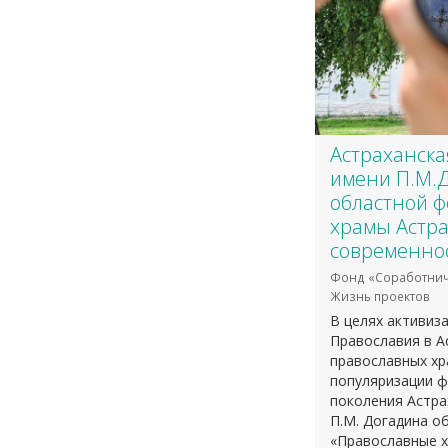
Астраханска
имени П.М.
областной ф
храмы Астра
современно
Фонд «Соработнич
Жизнь проектов
В целях активиз
Православия в А
православных хр
популяризации ф
поколения Астра
П.М. Догадина о
«Православные х