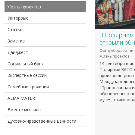
Жизнь проектов
Интервью
Статья
В Полярном 
Заметка
открыли об
Фонд «Соработнич
Дайджест
Жизнь проектов
14 сентября в ис
Социальный банк
Полярный ЗАТО 
Экспертные сессии
произошло долг
Международного
Семейные традиции
"Православная и
обновленного п
ALMA MATER
музея, стилизов
Вместе мы сила
Духовно-нравственные ценности