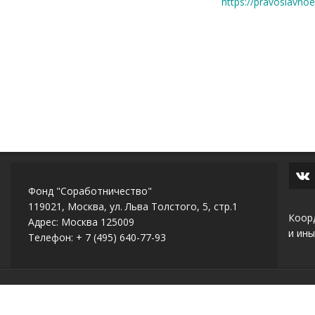
https://pravoslavno
Фонд "Соработничество"
119021, Москва, ул. Льва Толстого, 5, стр.1
Коор
Адрес: Москва 125009
и ины
Телефон: + 7 (495) 640-77-93