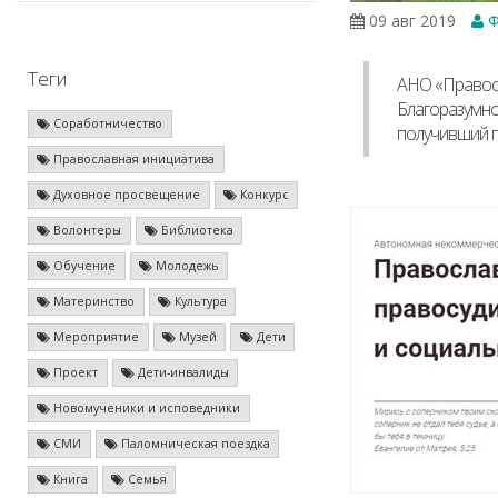
09 авг 2019
Ф
Теги
АНО «Правосл
Благоразумно
Соработничество
получивший п
Православная инициатива
Духовное просвещение
Конкурс
Волонтеры
Библиотека
Обучение
Молодежь
Материнство
Культура
Мероприятие
Музей
Дети
Проект
Дети-инвалиды
Новомученики и исповедники
СМИ
Паломническая поездка
Книга
Семья