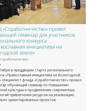
 «Соработничество» провел
ающий семинар для участников
онального конкурса
вославная инициатива на
годской земле»
Соработничество»
ь
нтября в преддверии старта регионального
рса «Православная инициатива на Вологодской
» специалист фонда «Соработничество» провел
огде обучающий семинар по повышению
тной культуры и продвижению современных
логий привлечения ресурсов на реализацию
льно ориентированных проектов.