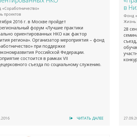
иентированных НКО
«Пра
в Ни
 «Соработничество»
ь проектов
Фонд «
тября 2016 г. в Москве пройдет
Жизнь 
региональный форум «Лучшие практики
28 се
иально ориентированных НКО как фактор
семин
ития региона». Организатор мероприятия – фонд
съезд,
работничество» при поддержке
обуча
экономразвития Российской Федерации.
участ
приятие состоится в рамках VII
конку
ецерковного съезда по социальному служению.
.2016
ЧИТАТЬ ДАЛЕЕ
27.09.2