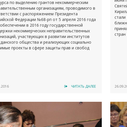
июня п
курса по выделению грантов некоммерческим
Святе
равительственным организациям, проводимого в
Кирил
тветствии с распоряжением Президента
стали 
ийской Федерации №68-рп от 5 апреля 2016 года
ближн
обеспечении в 2016 году государственной
принял
держки некоммерческих неправительственных
стран
низаций, участвующих в развитии институтов
жданского общества и реализующих социально
имые проекты в сфере защиты прав и свобод
века и гражданина».
.2016
ЧИТАТЬ ДАЛЕЕ
26.09.2