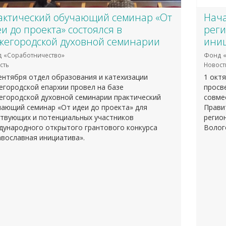
актический обучающий семинар «От
Нача
и до проекта» состоялся в
реги
жегородской духовной семинарии
иниц
 «Соработничество»
Фонд «
сть
Новост
ентября отдел образования и катехизации
1 окт
городской епархии провел на базе
просв
егородской духовной семинарии практический
совме
ающий семинар «От идеи до проекта» для
Прави
ствующих и потенциальных участников
регио
дународного открытого грантового конкурса
Волог
вославная инициатива».