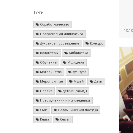
Теги
Соработничество
10.10
Православная инициатива
Духовное просвещение
Конкурс
Волонтеры
Библиотека
Обучение
Молодежь
Материнство
Культура
Мероприятие
Музей
Дети
Проект
Дети-инвалиды
Новомученики и исповедники
СМИ
Паломническая поездка
Книга
Семья