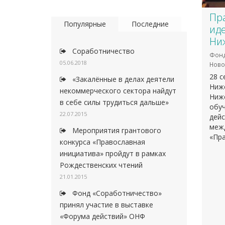
Пр
Популярные
Последние
иде
Ни
Соработничество
Фонд
05.06.2018
Ново
28 с
«Закалённые в делах деятели
Ниже
некоммерческого сектора найдут
Ниж
в себе силы трудиться дальше»
обуч
22.07.2015
дей
меж
Мероприятия грантового
«Пра
конкурса «Православная
инициатива» пройдут в рамках
Рождественских чтений
21.01.2015
Фонд «Соработничество»
принял участие в выставке
«Форума действий» ОНФ