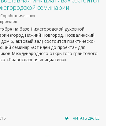
вославная инициатива» состоится
жегородской семинарии
Соработничество»
проектов
нтября на базе Нижегородской духовной
арии (город Нижний Новгород, Похвалинский
 дом 5, актовый зал) состоится практическо-
ющий семинар «От идеи до проекта» для
ников Международного открытого грантового
рса «Православная инициатива».
016
ЧИТАТЬ ДАЛЕЕ