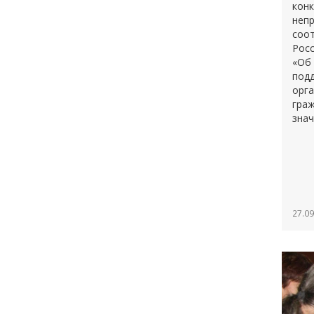
кон
неп
соо
Росс
«Об 
под
орга
гра
знач
чело
27.09