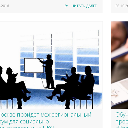
.2016
ЧИТАТЬ ДАЛЕЕ
03.10.2
Москве пройдет межрегиональный
Обу
рум для социально
прое