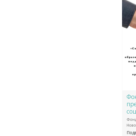
Фо
пр
со
Фонд
Ново
Подв