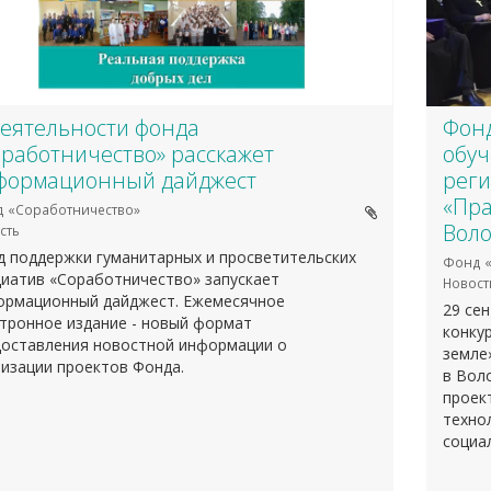
деятельности фонда
Фонд
оработничество» расскажет
обуч
формационный дайджест
реги
«Пра
 «Соработничество»
Воло
сть
 поддержки гуманитарных и просветительских
Фонд «
иатив «Соработничество» запускает
Новост
ормационный дайджест. Ежемесячное
29 се
тронное издание - новый формат
конку
доставления новостной информации о
земле
изации проектов Фонда.
в Вол
проек
техно
социа