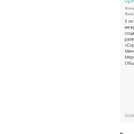
ор
Фонд
Жизн
5 ок
меж
соц
разв
«Со
Мин
Меро
Общ
30.09