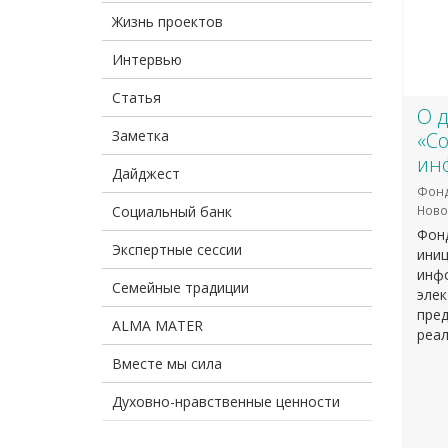
Жизнь проектов
Интервью
Статья
О 
Заметка
«С
ин
Дайджест
Фонд
Социальный банк
Ново
Фонд
Экспертные сессии
иниц
инф
Семейные традиции
элек
пре
ALMA MATER
реал
Вместе мы сила
Духовно-нравственные ценности