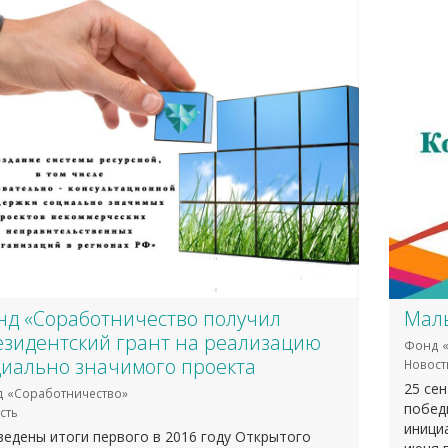
нд «Соработничество получил
Малы
езидентский грант на реализацию
Фонд «
циально значимого проекта
Новост
25 се
 «Соработничество»
побед
сть
инициа
едены итоги первого в 2016 году Открытого