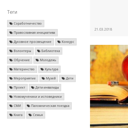
Теги
Соработничество
21.03.2018
Православная инициатива
Духовное просвещение
Конкурс
Волонтеры
Библиотека
Обучение
Молодежь
Материнство
Культура
Мероприятие
Музей
Дети
Проект
Дети-инвалиды
Новомученики и исповедники
СМИ
Паломническая поездка
Книга
Семья