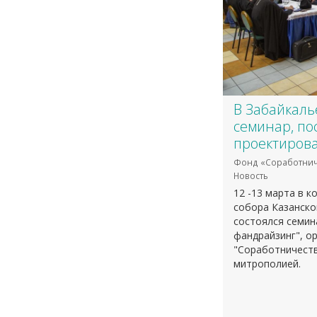
В Забайкаль
семинар, п
проектиров
Фонд «Соработнич
Новость
12 -13 марта в 
собора Казанско
состоялся семин
фандрайзинг", о
"Соработничеств
митрополией.