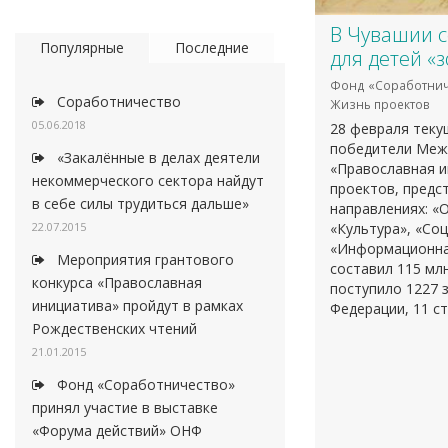
В Чувашии с
Популярные
Последние
для детей «
Фонд «Соработнич
Соработничество
Жизнь проектов
05.06.2018
28 февраля теку
победители Межд
«Закалённые в делах деятели
«Православная ин
некоммерческого сектора найдут
проектов, предс
в себе силы трудиться дальше»
направлениях: «
22.07.2015
«Культура», «Со
«Информационна
Мероприятия грантового
составил 115 млн
конкурса «Православная
поступило 1227 
инициатива» пройдут в рамках
Федерации, 11 с
Рождественских чтений
21.01.2015
Фонд «Соработничество»
принял участие в выставке
«Форума действий» ОНФ