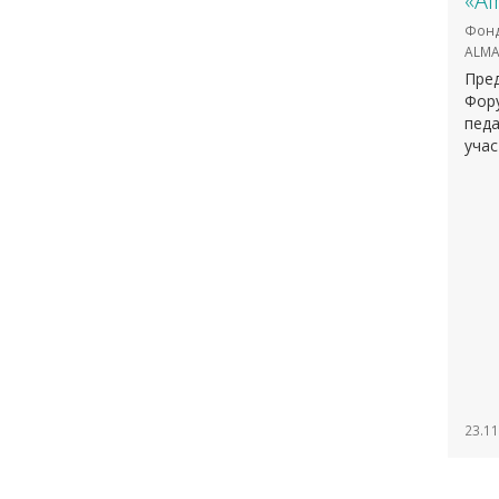
«Al
Фонд
ALMA
Пре
Фору
педа
учас
23.11