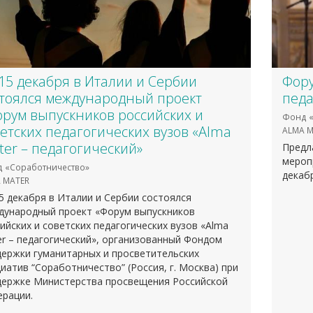
15 декабря в Италии и Сербии
Фору
стоялся международный проект
педа
орум выпускников российских и
Фонд «
етских педагогических вузов «Alma
ALMA M
er – педагогический»
Предл
мероп
 «Соработничество»
декабр
 MATER
5 декабря в Италии и Сербии состоялся
дународный проект «Форум выпускников
ийских и советских педагогических вузов «Alma
r – педагогический», организованный Фондом
ержки гуманитарных и просветительских
иатив “Соработничество” (Россия, г. Москва) при
держке Министерства просвещения Российской
ерации.