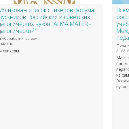
убликован список спикеров форума
Всем
ускников Российских и советских
росс
агогических вузов "ALMA MATER -
учеб
дагогический"
Межд
педа
 «Соработничество»
 MATER
Фонд «
и спикеры
ALMA M
Масшт
проек
педаг
из са
Всеми
вузов!