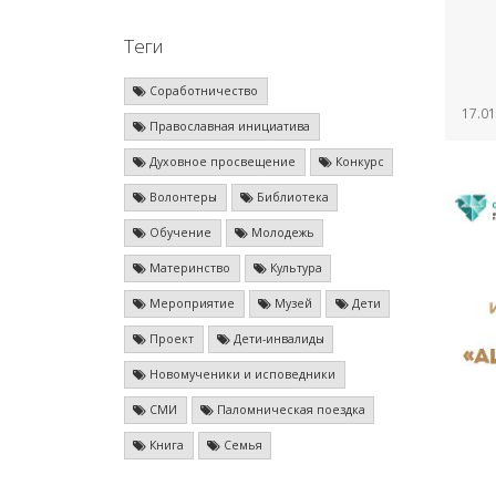
Теги
Соработничество
17.01
Православная инициатива
Духовное просвещение
Конкурс
Волонтеры
Библиотека
Обучение
Молодежь
Материнство
Культура
Мероприятие
Музей
Дети
Проект
Дети-инвалиды
Новомученики и исповедники
СМИ
Паломническая поездка
Книга
Семья