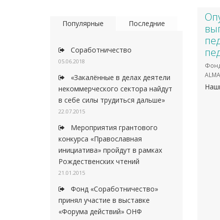
Оп
Популярные
Последние
вып
пед
Соработничество
пе
05.06.2018
Фонд
ALMA
«Закалённые в делах деятели
Наш
некоммерческого сектора найдут
в себе силы трудиться дальше»
22.07.2015
Мероприятия грантового
конкурса «Православная
инициатива» пройдут в рамках
Рождественских чтений
21.01.2015
Фонд «Соработничество»
принял участие в выставке
«Форума действий» ОНФ