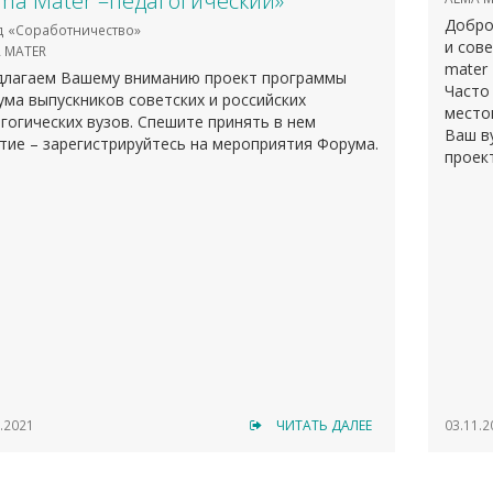
ma Mater –педагогический»
Добро
 «Соработничество»
и сове
 MATER
mater 
длагаем Вашему вниманию проект программы
Часто
ма выпускников советских и российских
место
гогических вузов. Спешите принять в нем
Ваш в
тие – зарегистрируйтесь на мероприятия Форума.
проект
.2021
ЧИТАТЬ ДАЛЕЕ
03.11.2