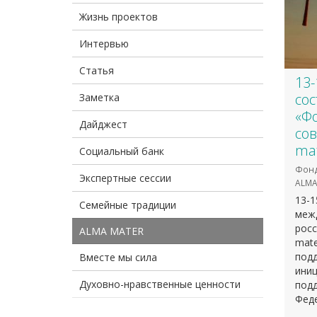
Жизнь проектов
Интервью
Статья
13-
со
Заметка
«Ф
Дайджест
сов
mat
Социальный банк
Фонд
Экспертные сессии
ALMA
13-1
Семейные традиции
меж
росс
ALMA MATER
mate
подд
Вместе мы сила
иниц
Духовно-нравственные ценности
под
Фед