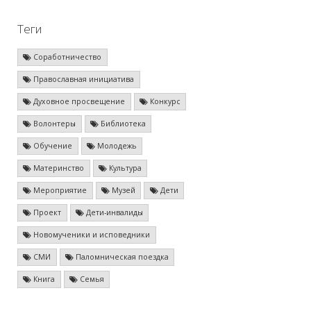
Теги
Соработничество
Православная инициатива
Духовное просвещение
Конкурс
Волонтеры
Библиотека
Обучение
Молодежь
Материнство
Культура
Мероприятие
Музей
Дети
Проект
Дети-инвалиды
Новомученики и исповедники
СМИ
Паломническая поездка
Книга
Семья