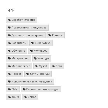
Теги
Соработничество
Православная инициатива
Духовное просвещение
Конкурс
Волонтеры
Библиотека
Обучение
Молодежь
Материнство
Культура
Мероприятие
Музей
Дети
Проект
Дети-инвалиды
Новомученики и исповедники
СМИ
Паломническая поездка
Книга
Семья