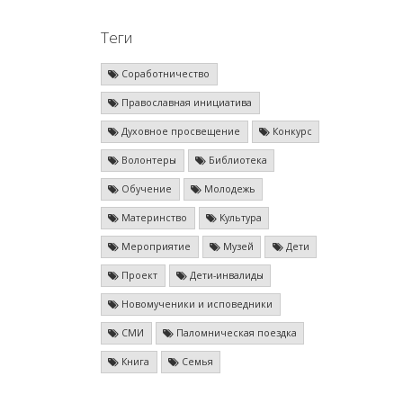
Теги
Соработничество
Православная инициатива
Духовное просвещение
Конкурс
Волонтеры
Библиотека
Обучение
Молодежь
Материнство
Культура
Мероприятие
Музей
Дети
Проект
Дети-инвалиды
Новомученики и исповедники
СМИ
Паломническая поездка
Книга
Семья