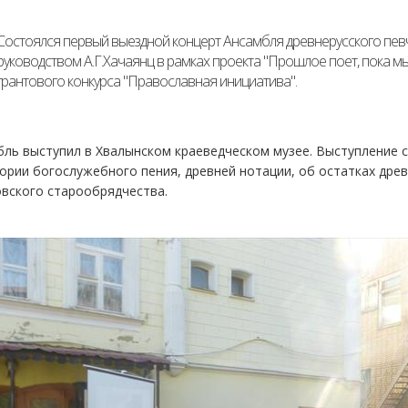
Состоялся первый выездной концерт Ансамбля древнерусского певч
руководством А.Г.Хачаянц в рамках проекта "Прошлое поет, пока 
грантового конкурса "Православная инициатива".
ль выступил в Хвалынском краеведческом музее. Выступление 
ории богослужебного пения, древней нотации, об остатках древ
вского старообрядчества.