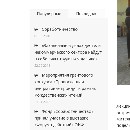
Популярные
Последние
Соработничество
05.06.2018
«Закалённые в делах деятели
некоммерческого сектора найдут
в себе силы трудиться дальше»
22.07.2015
Мероприятия грантового
конкурса «Православная
инициатива» пройдут в рамках
Рождественских чтений
21.01.2015
Лекцию
Фонд «Соработничество»
встреч
принял участие в выставке
жител
«Форума действий» ОНФ
подели