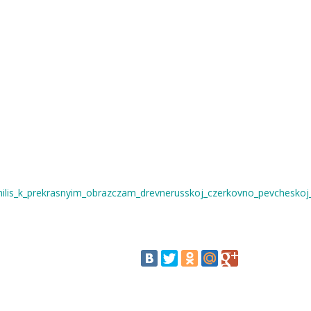
shhilis_k_prekrasnyim_obrazczam_drevnerusskoj_czerkovno_pevcheskoj_