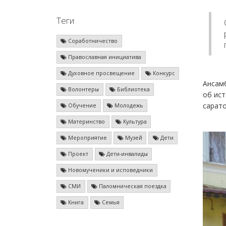
Теги
Соработничество
Православная инициатива
Духовное просвещение
Конкурс
Ансамб
Волонтеры
Библиотека
об ист
сарато
Обучение
Молодежь
Материнство
Культура
Мероприятие
Музей
Дети
Проект
Дети-инвалиды
Новомученики и исповедники
СМИ
Паломническая поездка
Книга
Семья