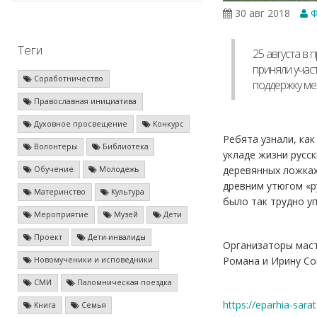
30 авг 2018
Ф
Теги
25 августа в
приняли учас
Соработничество
поддержку ме
Православная инициатива
Духовное просвещение
Конкурс
Ребята узнали, ка
Волонтеры
Библиотека
укладе жизни русс
деревянных ложках
Обучение
Молодежь
древним утюгом «р
Материнство
Культура
было так трудно у
Мероприятие
Музей
Дети
Проект
Дети-инвалиды
Организаторы маст
Романа и Ирину Со
Новомученики и исповедники
СМИ
Паломническая поездка
https://eparhia-sar
Книга
Семья