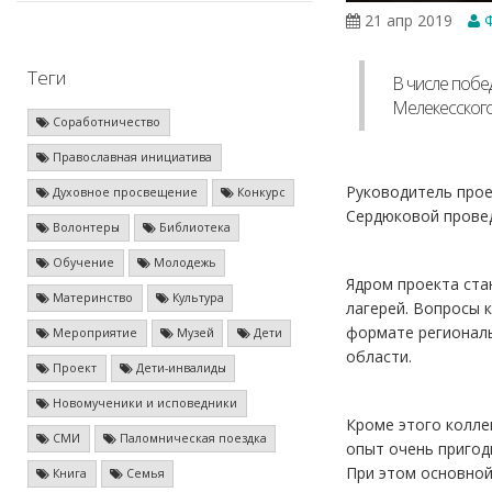
21 апр 2019
Ф
Теги
В числе побе
Мелекесского
Соработничество
Православная инициатива
Руководитель прое
Духовное просвещение
Конкурс
Сердюковой провед
Волонтеры
Библиотека
Обучение
Молодежь
Ядром проекта ста
Материнство
Культура
лагерей. Вопросы 
формате региональ
Мероприятие
Музей
Дети
области.
Проект
Дети-инвалиды
Новомученики и исповедники
Кроме этого колле
СМИ
Паломническая поездка
опыт очень пригод
При этом основной
Книга
Семья