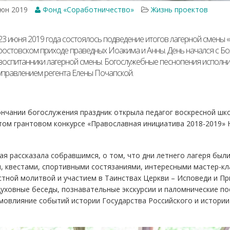
юн 2019
Фонд «Соработничество»
Жизнь проектов
23 июня 2019 года состоялось подведение итогов лагерной смены 
ростовском приходе праведных Иоакима и Анны. День начался с Бо
воспитанники лагерной смены. Богослужебные песнопения исполни
управлением регента Елены Почапской.
нчании богослужения праздник открыла педагог воскресной шк
ом грантовом конкурсе «Православная инициатива 2018-2019» 
я рассказала собравшимся, о том, что дни летнего лагеря бы
, квестами, спортивными состязаниями, интересными мастер-кла
тной молитвой и участием в Таинствах Церкви – Исповеди и Пр
уховные беседы, познавательные экскурсии и паломнические по
мовлияние событий истории Государства Российского и истории