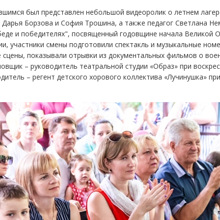
вшимся был представлен небольшой видеоролик о летнем лагер
 Дарья Борзова и София Трошина, а также педагог Светлана Не
беде и победителях", посвященный годовщине начала Великой 
и, участники смены подготовили спектакль и музыкальные номе
 сцены, показывали отрывки из документальных фильмов о вое
овщик – руководитель театральной студии «Образ» при воскре
дитель – регент детского хорового коллектива «Лучинушка» при