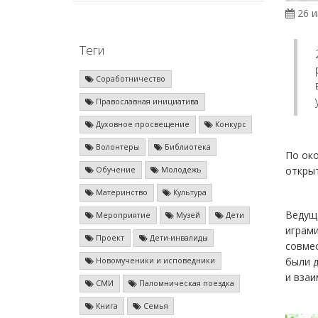
26 и
Теги
Соработничество
Православная инициатива
Духовное просвещение
Конкурс
Волонтеры
Библиотека
По око
открыт
Обучение
Молодежь
Материнство
Культура
Ведуща
Мероприятие
Музей
Дети
играми
Проект
Дети-инвалиды
совмес
были д
Новомученики и исповедники
и взаи
СМИ
Паломническая поездка
Книга
Семья