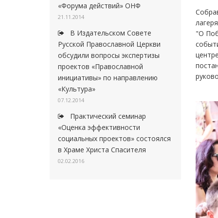
«Форума действий» ОНФ
Собра
21.11.2014
лагеря
В Издательском Совете
"О По
событи
Русской Православной Церкви
центре
обсудили вопросы экспертизы
постан
проектов «Православной
руково
инициативы» по направлению
«Культура»
07.12.2014
Практический семинар
«Оценка эффективности
социальных проектов» состоялся
в Храме Христа Спасителя
02.02.2016