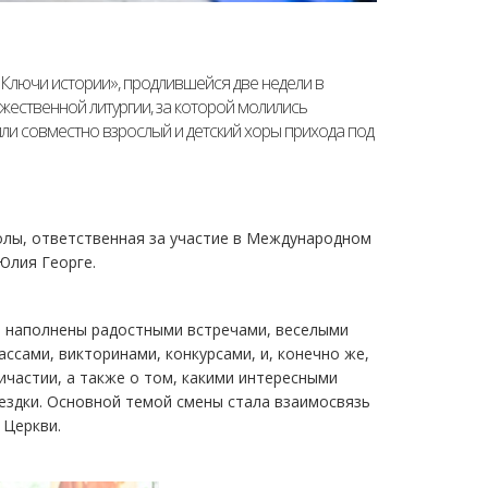
«Ключи истории», продлившейся две недели в
жественной литургии, за которой молились
ли совместно взрослый и детский хоры прихода под
олы, ответственная за участие в Международном
Юлия Георге.
ли наполнены радостными встречами, веселыми
ссами, викторинами, конкурсами, и, конечно же,
ичастии, а также о том, какими интересными
ездки. Основной темой смены стала взаимосвязь
 Церкви.