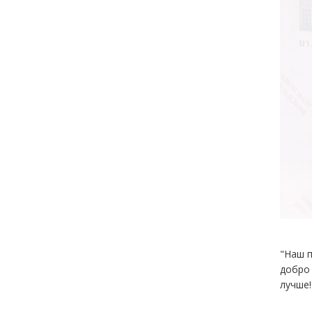
"Наш п
добро 
лучше!