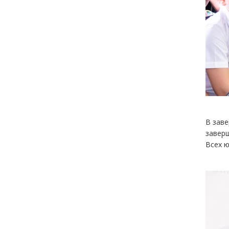
В заве
заверш
Всех ю