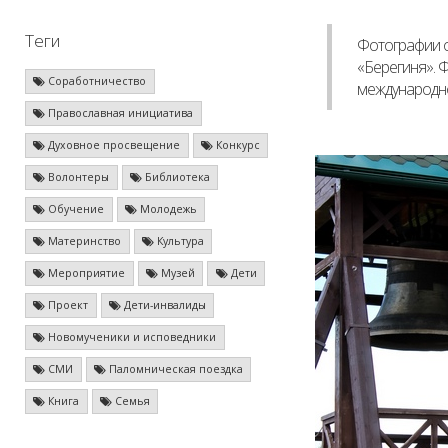
Теги
Фотографии о
«Берегиня». 
Соработничество
международно
Православная инициатива
Духовное просвещение
Конкурс
Волонтеры
Библиотека
Обучение
Молодежь
Материнство
Культура
Мероприятие
Музей
Дети
Проект
Дети-инвалиды
Новомученики и исповедники
СМИ
Паломническая поездка
Книга
Семья