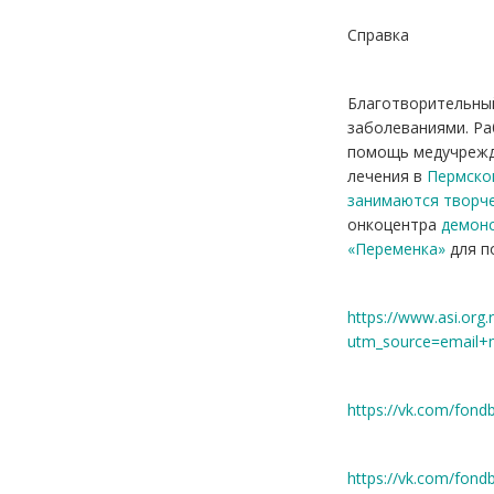
Справка
Благотворительный
заболеваниями. Ра
помощь медучрежде
лечения в
Пермском
занимаются творч
онкоцентра
демонс
«Переменка»
для п
https://www.asi.org
utm_source=ema
https://vk.com/fon
https://vk.com/fon