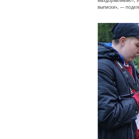
выздоравливают, э
выписки», — подел