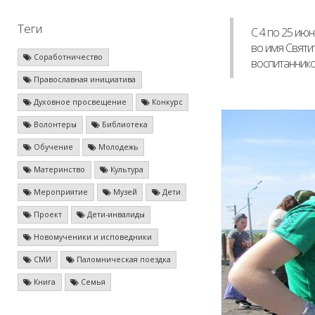
Теги
С 4 по 25 ию
во имя Святи
Соработничество
воспитаннико
Православная инициатива
Духовное просвещение
Конкурс
Волонтеры
Библиотека
Обучение
Молодежь
Материнство
Культура
Мероприятие
Музей
Дети
Проект
Дети-инвалиды
Новомученики и исповедники
СМИ
Паломническая поездка
Книга
Семья