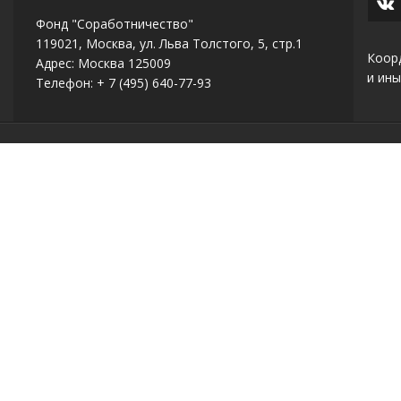
Фонд "Соработничество"
119021, Москва, ул. Льва Толстого, 5, стр.1
Коор
Адрес: Москва 125009
и ины
Телефон: + 7 (495) 640-77-93