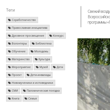
Теги
Свежий возду
Всероссийско
Соработничество
программы «
Православная инициатива
Духовное просвещение
Конкурс
Волонтеры
Библиотека
Обучение
Молодежь
Материнство
Культура
Мероприятие
Музей
Дети
Проект
Дети-инвалиды
Новомученики и исповедники
СМИ
Паломническая поездка
Книга
Семья