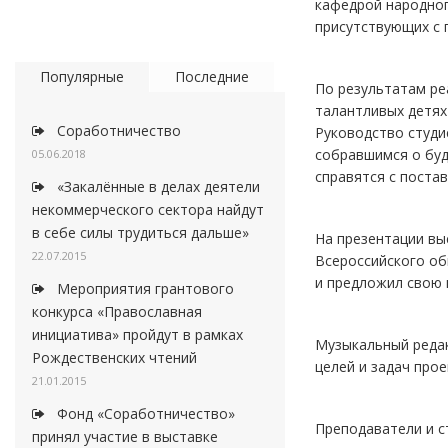
кафедрой народног
присутствующих с 
Популярные
Последние
По результатам ре
талантливых детях
Соработничество
Руководство студи
собравшимся о буд
05.06.2018
справятся с поста
«Закалённые в делах деятели
некоммерческого сектора найдут
в себе силы трудиться дальше»
На презентации вы
22.07.2015
Всероссийского об
и предложил свою 
Мероприятия грантового
конкурса «Православная
инициатива» пройдут в рамках
Музыкальный редак
Рождественских чтений
целей и задач про
21.01.2015
Фонд «Соработничество»
Преподаватели и с
принял участие в выставке