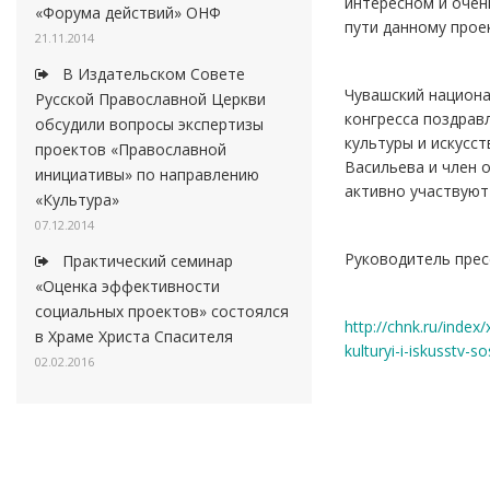
интересном и очен
«Форума действий» ОНФ
пути данному проек
21.11.2014
В Издательском Совете
Чувашский национа
Русской Православной Церкви
конгресса поздрав
обсудили вопросы экспертизы
культуры и искусс
проектов «Православной
Васильева и член 
инициативы» по направлению
активно участвуют 
«Культура»
07.12.2014
Руководитель прес
Практический семинар
«Оценка эффективности
социальных проектов» состоялся
http://chnk.ru/inde
в Храме Христа Спасителя
kulturyi-i-iskusst
02.02.2016