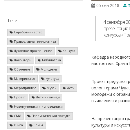
05 сен 2018
Ф
Теги
4 сентября 20
презентация 
Соработничество
конкурса «Пр
Православная инициатива
Духовное просвещение
Конкурс
Кафедра народного
Волонтеры
Библиотека
настоятеля Храма 
Обучение
Молодежь
Материнство
Культура
Проект предусматр
волонтерами Чуваш
Мероприятие
Музей
Дети
молодежи с ограни
Проект
Дети-инвалиды
выявлению и разви
Новомученики и исповедники
СМИ
Паломническая поездка
На презентацию гр
культуры и искусс
Книга
Семья