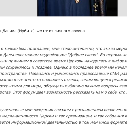
 Даниил (Ирбитс). Фото: из личного архива
 я только был приглашен, мне стало интересно, что это за меро
 Дальневосточном медиафоруме "Доброе слово". Во-первых, хот
ным причинам в советское время Церковь находилась в информ
и сохранялось и позднее. Однако в последнее время мы начал
пространстве. Появились и умножились православные СМИ раз
мационных агентств появились отделы, занимающиеся религиоз
 открытыми для мира, обсуждать публично важные вопросы вза
рства. Этот форум дает возможность рассказать нам о себе, кто
му основные мои ожидания связаны с расширением вовлеченност
 медиа-активности Церкви и как организации, и как собрания
ается информационной деятельностью в том или ином формате 