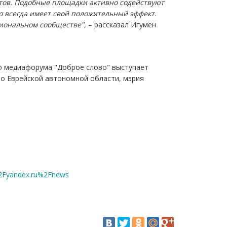
тов. Подобные площадки активно содействуют
о всегда имеет свой положительный эффект.
сиональном сообществе",
– рассказал Игумен
о медиафорума "Доброе слово" выступает
о Еврейской автономной области, мэрия
2Fyandex.ru%2Fnews