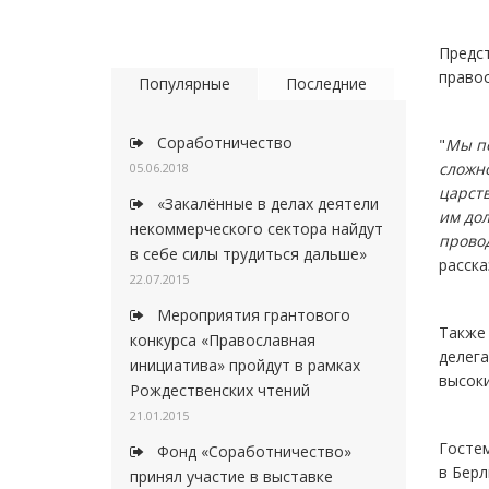
Предс
право
Популярные
Последние
Соработничество
"
Мы по
сложн
05.06.2018
царств
«Закалённые в делах деятели
им дол
некоммерческого сектора найдут
провод
в себе силы трудиться дальше»
расска
22.07.2015
Мероприятия грантового
Также 
конкурса «Православная
делега
инициатива» пройдут в рамках
высоки
Рождественских чтений
21.01.2015
Госте
Фонд «Соработничество»
в Берл
принял участие в выставке