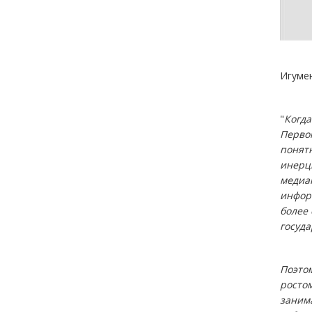
Игумен
"
Когда
Первом
понят
инерци
медиа
инфор
более
госуда
Поэто
ростом
заним