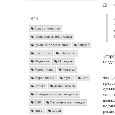
30 а
Теги
Соработничество
Православная инициатива
Духовное просвещение
Конкурс
Волонтеры
Библиотека
Второ
поддер
Обучение
Молодежь
Материнство
Культура
Фонд и
Мероприятие
Музей
Дети
предст
Проект
Дети-инвалиды
админи
являе
Новомученики и исповедники
взаим
СМИ
Паломническая поездка
ведущи
Книга
Семья
руково