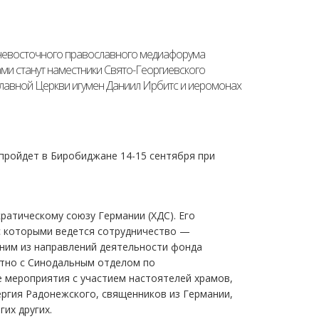
ьневосточного православного медиафорума
ами станут наместники Свято-Георгиевского
лавной Церкви игумен Даниил Ирбитс и иеромонах
ройдет в Биробиджане 14-15 сентября при
ратическому союзу Германии (ХДС). Его
 с которыми ведется сотрудничество —
дним из направлений деятельности фонда
стно с Синодальным отделом по
мероприятия с участием настоятелей храмов,
ергия Радонежского, священников из Германии,
их других.