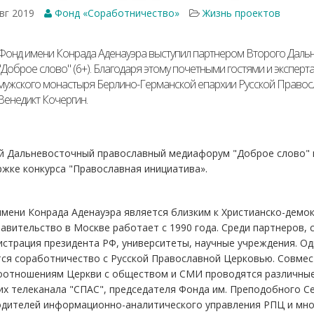
вг 2019
Фонд «Соработничество»
Жизнь проектов
Фонд имени Конрада Аденауэра выступил партнером Второго Дал
"Доброе слово" (6+). Благодаря этому почетными гостями и эксперт
мужского монастыря Берлино-Германской епархии Русской Правос
Венедикт Кочергин.
й Дальневосточный православный медиафорум "Доброе слово" п
жке конкурса "Православная инициатива».
мени Конрада Аденауэра является близким к Христианско-демок
авительство в Москве работает с 1990 года. Среди партнеров,
страция президента РФ, университеты, научные учреждения. О
тся соработничество с Русской Православной Церковью. Совме
оотношениям Церкви с обществом и СМИ проводятся различные 
х телеканала "СПАС", председателя Фонда им. Преподобного С
дителей информационно-аналитического управления РПЦ и мног