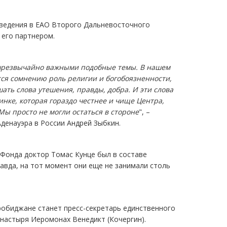
ведения в ЕАО Второго Дальневосточного
его партнером.
м чрезвычайно важными подобные темы. В нашем
ся сомнению роль религии и богобоязненности,
ать слова утешения, правды, добра. И эти слова
инке, которая гораздо честнее и чище Центра,
Мы просто не могли остаться в стороне
", –
денауэра в России Андрей Зыбкин.
 Фонда доктор Томас Кунце был в составе
авда, на тот момент они еще не занимали столь
обиджане станет пресс-секретарь единственного
настыря Иеромонах Венедикт (Кочергин).