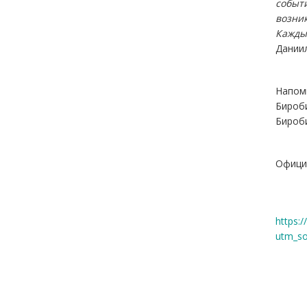
событ
возни
Кажды
Даниил
Напом
Бироб
Бироби
Офици
https:
utm_s