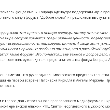
тавители фонда имени Конрада Аденауэра поддержали идею про
славного медиафорума "Доброе слово" и предложили выступить 
ддержали этот проект, в первую очередь, потому что считае
ом мире сегодня ломаются традиционные ценности, подвергает
уют вседозволенность, лицемерие, цинизм. А люди хотят услыш
жна нести Церковь. И особенно приятно, что в российской глуб
ятся такие форумы. Это по-настоящему важное и доброе дело. 
зал советник руководителя представительства фонда Конрада А
он отметил, что руководитель московского представительства
ции на первой встрече Патриарха Кирилла и Ангелы Меркель. Пр
е посты.
м Второго Дальневосточного православного медиафорума в Бир
ино-Германской епархии РПЦ Свято-Георгиевского мужского мо