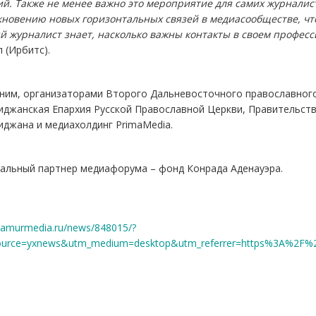
ий. Также не менее важно это мероприятие для самих журналис
кновению новых горизонтальных связей в медиасообществе, чт
й журналист знает, насколько важны контакты в своем профес
 (Ирбитс).
ним, организаторами Второго Дальневосточного православног
иджанская Епархия Русской Православной Церкви, Правительств
джана и медиахолдинг PrimaMedia.
альный партнер медиафорума – фонд Конрада Аденауэра.
//amurmedia.ru/news/848015/?
ource=yxnews&utm_medium=desktop&utm_referrer=https%3A%2F%