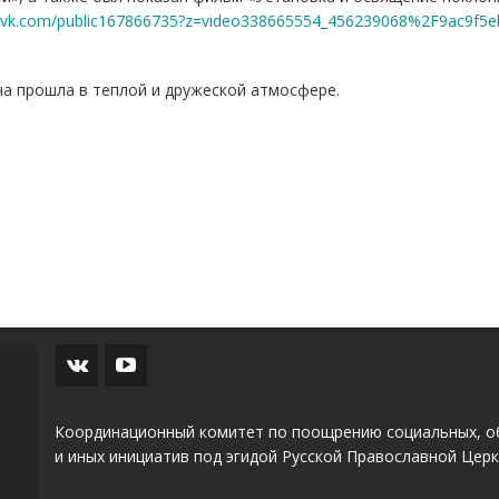
//vk.com/public167866735?z=video338665554_456239068%2F9ac9f5
а прошла в теплой и дружеской атмосфере.
Координационный комитет по поощрению социальных, о
и иных инициатив под эгидой Русской Православной Церк