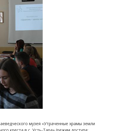
раеведческого музея «Утраченные храмы земли
го креста в с. Усть-Тара» (режим доступа: