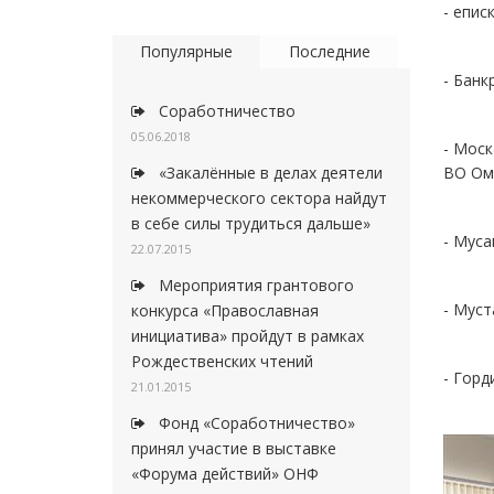
- епис
Популярные
Последние
- Банк
Соработничество
05.06.2018
- Моск
ВО Ом
«Закалённые в делах деятели
некоммерческого сектора найдут
в себе силы трудиться дальше»
- Муса
22.07.2015
Мероприятия грантового
- Муст
конкурса «Православная
инициатива» пройдут в рамках
Рождественских чтений
- Горд
21.01.2015
Фонд «Соработничество»
принял участие в выставке
«Форума действий» ОНФ