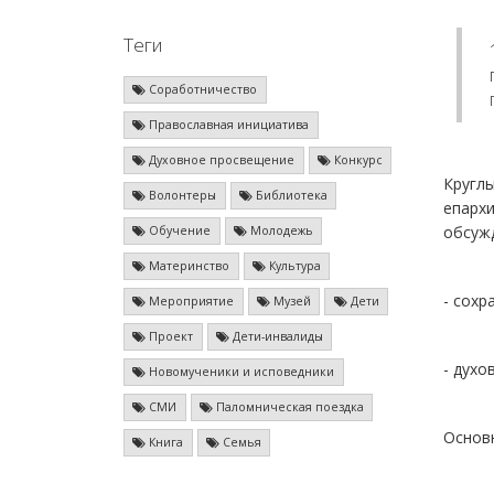
Теги
Соработничество
Православная инициатива
Духовное просвещение
Конкурс
Круглы
Волонтеры
Библиотека
епархи
обсуж
Обучение
Молодежь
Материнство
Культура
- сохр
Мероприятие
Музей
Дети
Проект
Дети-инвалиды
- духо
Новомученики и исповедники
СМИ
Паломническая поездка
Основ
Книга
Семья