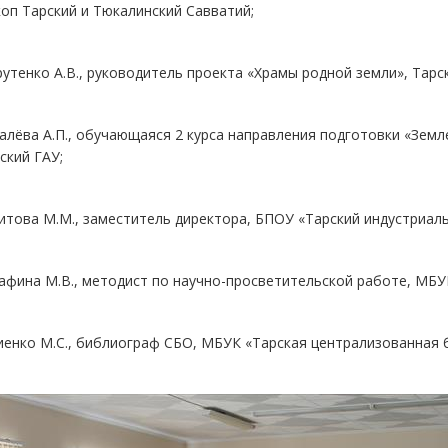
коп Тарский и Тюкалинский Савватий;
рутенко А.В., руководитель проекта «Храмы родной земли», Тар
алёва А.П., обучающаяся 2 курса направления подготовки «Зем
ский ГАУ;
итова М.М., заместитель директора, БПОУ «Тарский индустриал
афина М.В., методист по научно-просветительской работе, МБУ
иенко М.С., библиограф СБО, МБУК «Тарская централизованная 