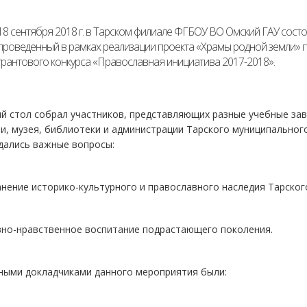
18 сентября 2018 г. в Тарском филиале ФГБОУ ВО Омский ГАУ состоя
проведенный в рамках реализации проекта «Храмы родной земли» 
грантового конкурса «Православная инициатива 2017-2018».
й стол собрал участников, представляющих разные учебные зав
и, музея, библиотеки и администрации Тарского муниципального
дались важные вопросы:
анение историко-культурного и православного наследия Тарског
вно-нравственное воспитание подрастающего поколения.
ными докладчиками данного мероприятия были: