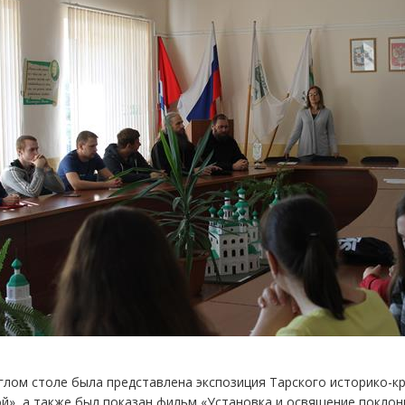
глом столе была представлена экспозиция Тарского историко-к
й», а также был показан фильм «Установка и освящение поклонно