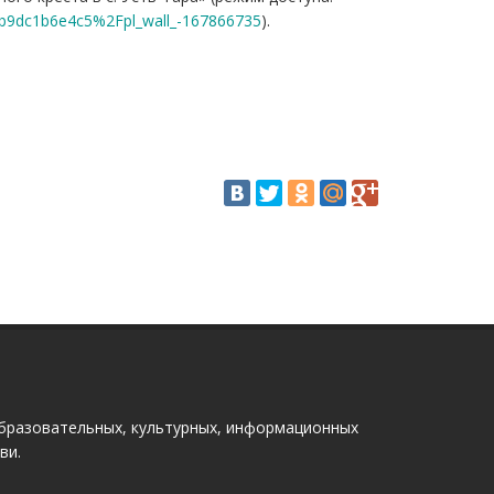
eb9dc1b6e4c5%2Fpl_wall_-167866735
).
бразовательных, культурных, информационных
ви.