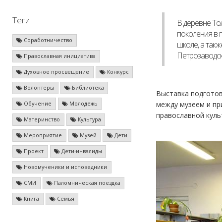
Теги
В деревне То
поколения в 
Соработничество
школе, а так
Петрозаводск
Православная инициатива
Духовное просвещение
Конкурс
Волонтеры
Библиотека
Выставка подготов
между музеем и пр
Обучение
Молодежь
православной куль
Материнство
Культура
Мероприятие
Музей
Дети
Проект
Дети-инвалиды
Новомученики и исповедники
СМИ
Паломническая поездка
Книга
Семья