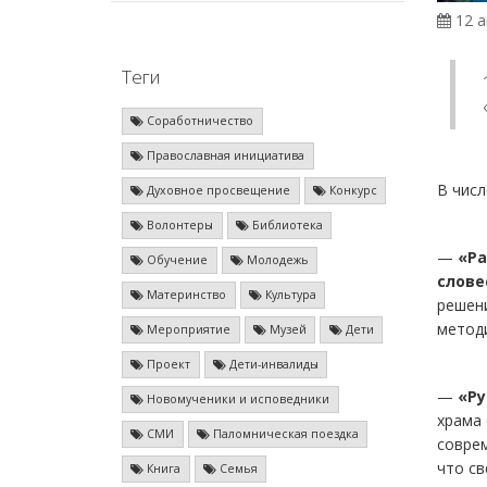
12 а
Теги
Соработничество
Православная инициатива
В числ
Духовное просвещение
Конкурс
Волонтеры
Библиотека
—
«Ра
Обучение
Молодежь
слове
Материнство
Культура
решени
методи
Мероприятие
Музей
Дети
Проект
Дети-инвалиды
—
«Ру
Новомученики и исповедники
храма 
СМИ
Паломническая поездка
соврем
что св
Книга
Семья