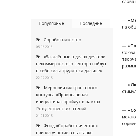
слова 
—
«Мы
Популярные
Последние
на общ
Соработничество
—
«Тв
05.06.2018
Союза 
«Закалённые в делах деятели
творч
некоммерческого сектора найдут
размы
в себе силы трудиться дальше»
22.07.2015
—
«Лю
Мероприятия грантового
стимул
конкурса «Православная
инициатива» пройдут в рамках
Рождественских чтений
—
«Со
21.01.2015
межпо
сориен
Фонд «Соработничество»
принял участие в выставке