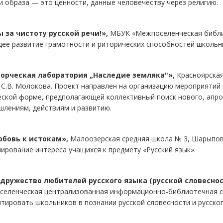
и образа — это ценности, данные человечеству через религию.
 за чистоту русской речи!»,
МБУК «Межпоселенческая библио
ее развитие грамотности и риторических способностей школьн
орческая лаборатория „Наследие земляка"»,
Красноярская
С.В. Молокова. Проект направлен на организацию мероприятий 
еской форме, предполагающей коллективный поиск нового, апр
шлениям, действиям и развитию.
бовь к истокам»,
Малоозерская средняя школа № 3, Шарыповс
ирование интереса учащихся к предмету «Русский язык».
дружество любителей русского языка (русской словеснос
селенческая централизованная информационно-библиотечная си
тировать школьников в познании русской словесности и русског