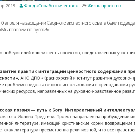
пр 2019
Фонд «Соработничество»
Жизнь проектов
10 апреля на заседании Сводного экспертного совета были подведе
«Мы говорим по-русски!»
о победителей вошли шесть проектов, представленных участник
звитие практик интеграции ценностного содержания пр
сности»,
АНО ДПО «Красноярский институт развития духовно-нр
е проблемы недостаточного использования в преподавании рус
ческих ресурсов, направленных на духовно-нравственное разви
сская поэзия — путь к Богу. Интерактивный интеллектуа
святого Иоанна Предтечи. Проект направлен на пробуждение ин
енной литературе, имеющей христианские корни; возвращение 
етская литература преемственна религиозной, что все нравств