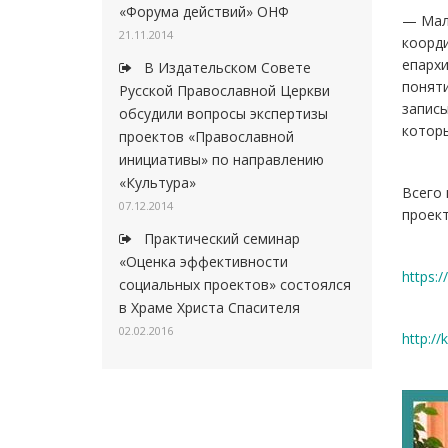
«Форума действий» ОНФ
— Мал
21.11.2014
коорди
епархи
В Издательском Совете
поняти
Русской Православной Церкви
записы
обсудили вопросы экспертизы
которы
проектов «Православной
инициативы» по направлению
«Культура»
Всего 
07.12.2014
проект
Практический семинар
«Оценка эффективности
https:
социальных проектов» состоялся
в Храме Христа Спасителя
02.02.2016
http:/