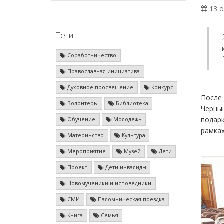
13 о
Теги
Соработничество
Православная инициатива
Духовное просвещение
Конкурс
После 
Волонтеры
Библиотека
Черны
подарк
Обучение
Молодежь
рамках
Материнство
Культура
Мероприятие
Музей
Дети
Проект
Дети-инвалиды
Новомученики и исповедники
СМИ
Паломническая поездка
Книга
Семья