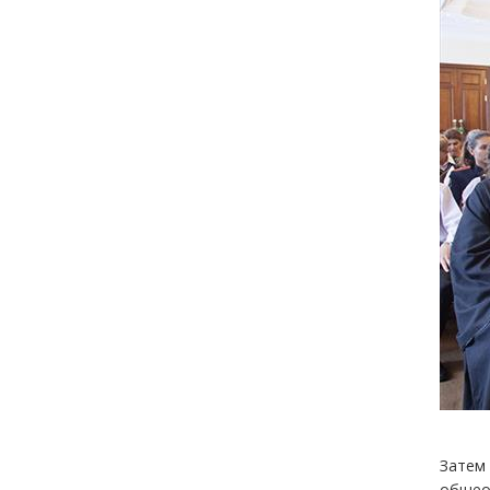
Затем 
общеоб