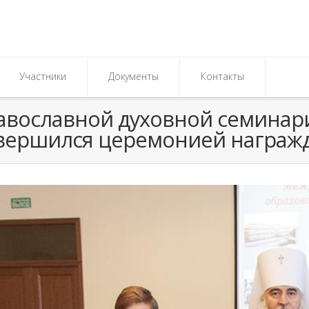
Участники
Документы
Контакты
равославной духовной семинар
вершился церемонией награжд