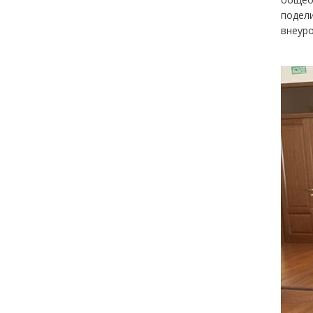
подел
внеур