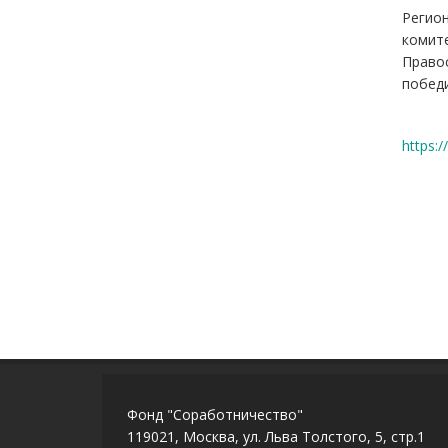
Регио
комите
Правос
победи
https:
Фонд "Соработничество"
119021, Москва, ул. Льва Толстого, 5, стр.1