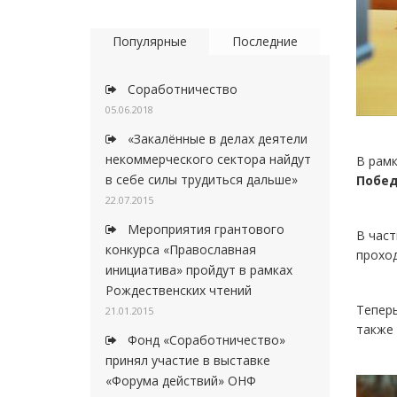
Популярные
Последние
Соработничество
05.06.2018
«Закалённые в делах деятели
некоммерческого сектора найдут
В рамк
в себе силы трудиться дальше»
Побе
22.07.2015
Мероприятия грантового
В част
конкурса «Православная
проход
инициатива» пройдут в рамках
Рождественских чтений
Теперь
21.01.2015
также 
Фонд «Соработничество»
принял участие в выставке
«Форума действий» ОНФ