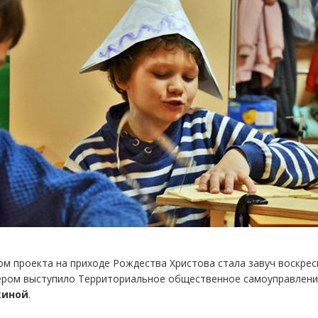
м проекта на приходе Рождества Христова стала завуч воскре
ером выступило Территориальное общественное самоуправлени
киной
.