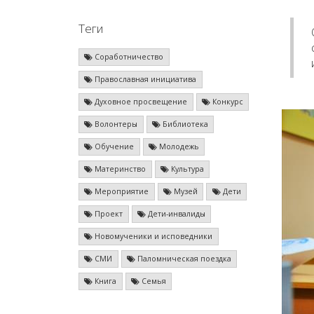
Теги
Соработничество
Православная инициатива
Духовное просвещение
Конкурс
Волонтеры
Библиотека
Обучение
Молодежь
Материнство
Культура
Мероприятие
Музей
Дети
Проект
Дети-инвалиды
Новомученики и исповедники
СМИ
Паломническая поездка
Книга
Семья