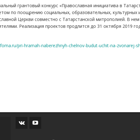
нальный грантовый конкурс «Православная инициатива в Татар
том по поощрению социальных, образовательных, культурных и
лавной Церкви совместно с Татарстанской митрополией. В нем 
телями. Реализация проектов продлится до 31 октября 2019 год
//foma.ru/pri-hramah-naberezhnyh-chelnov-budut-uchit-na-zvonarej-shv