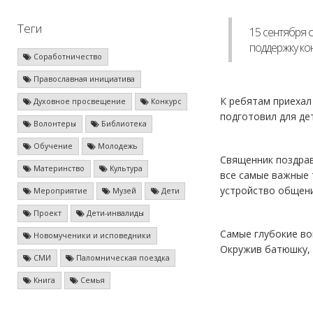
Теги
15 сентября 
поддержку ко
Соработничество
Православная инициатива
К ребятам приехал
Духовное просвещение
Конкурс
подготовил для де
Волонтеры
Библиотека
Обучение
Молодежь
Священник поздрав
Материнство
Культура
все самые важные 
устройство общени
Мероприятие
Музей
Дети
Проект
Дети-инвалиды
Самые глубокие во
Новомученики и исповедники
Окружив батюшку, 
СМИ
Паломническая поездка
Книга
Семья