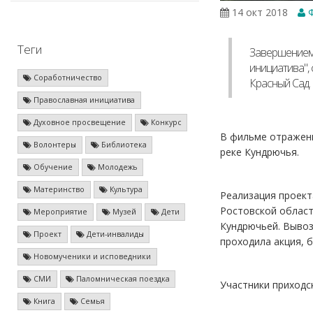
14 окт 2018
Ф
Теги
Завершением 
инициатива",
Соработничество
Красный Сад.
Православная инициатива
Духовное просвещение
Конкурс
В фильме отражены
Волонтеры
Библиотека
реке Кундрючья.
Обучение
Молодежь
Материнство
Культура
Реализация проект
Ростовской област
Мероприятие
Музей
Дети
Кундрючьей. Вывоз
Проект
Дети-инвалиды
проходила акция, 
Новомученики и исповедники
СМИ
Паломническая поездка
Участники приходс
Книга
Семья