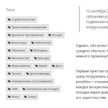
Теги
16 сентября 2
святынями уг
Соработничество
подвижники з
конкурса мал
Православная инициатива
Духовное просвещение
Конкурс
Волонтеры
Библиотека
Однако, обо всем п
суждено сбыться. 
Обучение
Молодежь
немного промокнут
Материнство
Культура
Мероприятие
Музей
Дети
Первым пунктом ос
Проект
Дети-инвалиды
сразу погрузились
молебен с чтением
Новомученики и исповедники
каждое воскресень
СМИ
Паломническая поездка
поездки иерея хра
Книга
Семья
его окрестностям.