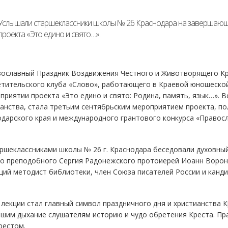
Услышали старшеклассники школы № 26 Краснодара на завершающе
проекта «Это едино и свято…».
вославный Праздник Воздвижения Честного и Животворящего Кр
тительского клуба «Слово», работающего в Краевой юношеской 
приятии проекта «Это едино и свято: Родина, память, язык…». 
анства, стала третьим сентябрьским мероприятием проекта, п
дарского края и международного грантового конкурса «Правосл
ршеклассниками школы № 26 г. Краснодара беседовали духовный
го преподобного Сергия Радонежского протоиерей Иоанн Вороно
щий методист библиотеки, член Союза писателей России и канди
лекции стал главный символ праздничного дня и христианства К
шим дыхание слушателям историю и чудо обретения Креста. Пра
рестом.