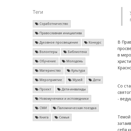
Теги
Соработничество
Православная инициатива
В Пра
Духовное просвещение
Конкурс
просве
Волонтеры
Библиотека
в меро
христи
Обучение
Молодежь
Красно
Материнство
Культура
Мероприятие
Музей
Дети
Со ста
Проект
Дети-инвалиды
свято
- веду
Новомученики и исповедники
СМИ
Паломническая поездка
Темой 
Книга
Семья
затаив
себя к