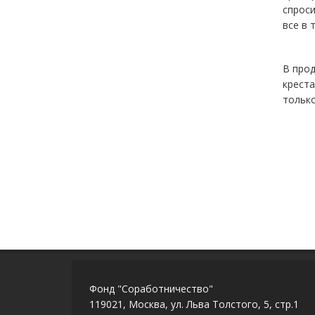
спроси
все в 
В про
креста
только
Фонд "Соработничество"
119021, Москва, ул. Льва Толстого, 5, стр.1