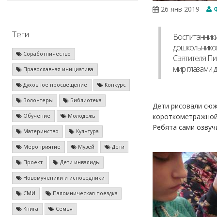
26 янв 2019
Ф
Теги
Воспитанники
дошкольников
Соработничество
Святителя Пи
мир глазами д
Православная инициатива
Духовное просвещение
Конкурс
Волонтеры
Библиотека
Дети рисовали сюж
короткометражной 
Обучение
Молодежь
Ребята сами озвуч
Материнство
Культура
Мероприятие
Музей
Дети
Проект
Дети-инвалиды
Новомученики и исповедники
СМИ
Паломническая поездка
Книга
Семья