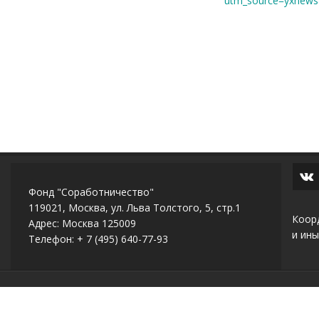
utm_source=yxnew
Фонд "Соработничество"
119021, Москва, ул. Льва Толстого, 5, стр.1
Коор
Адрес: Москва 125009
и ины
Телефон: + 7 (495) 640-77-93