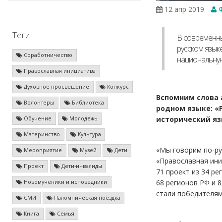
12 апр 2019
Ф
Теги
В современны
русском язык
Соработничество
национальную
Православная инициатива
Духовное просвещение
Конкурс
Вспомним слова 
Волонтеры
Библиотека
родном языке: «
исторический язы
Обучение
Молодежь
Материнство
Культура
«Мы говорим по-ру
Мероприятие
Музей
Дети
«Православная иниц
Проект
Дети-инвалиды
71 проект из 34 ре
68 регионов РФ и 
Новомученики и исповедники
стали победителям
СМИ
Паломническая поездка
Книга
Семья