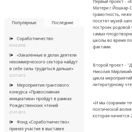
Первый проект - «
Матери г.Йошкар-О
грамотность, неже
посетят музей-зап
Популярные
Последние
построек родовой 
самых плодотворны
Соработничество
школы во время по
05.06.2018
фактами.
«Закалённые в делах деятели
некоммерческого сектора найдут
Второй проект - "
в себе силы трудиться дальше»
Николая Мирликийс
22.07.2015
цикла мероприятий
литературному чте
Мероприятия грантового
конкурса «Православная
инициатива» пройдут в рамках
«И мы сохраним те
Рождественских чтений
поэтической волне
21.01.2015
которая начнется 2
Фонд «Соработничество»
принял участие в выставке