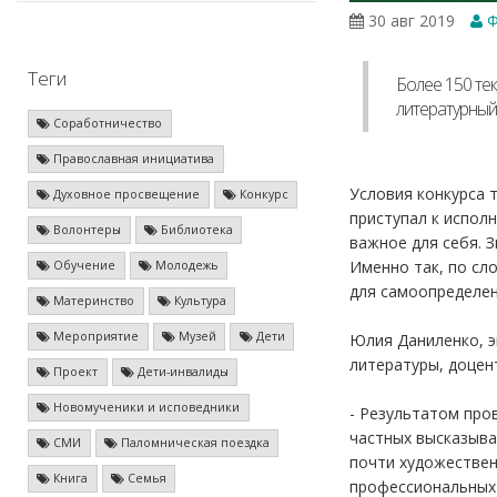
30 авг 2019
Ф
Теги
Более 150 тек
литературный
Соработничество
Православная инициатива
Условия конкурса 
Духовное просвещение
Конкурс
приступал к испол
Волонтеры
Библиотека
важное для себя. 
Именно так, по сл
Обучение
Молодежь
для самоопределен
Материнство
Культура
Мероприятие
Музей
Дети
Юлия Даниленко, э
литературы, доцент
Проект
Дети-инвалиды
Новомученики и исповедники
- Результатом про
частных высказыва
СМИ
Паломническая поездка
почти художествен
Книга
Семья
профессиональных 