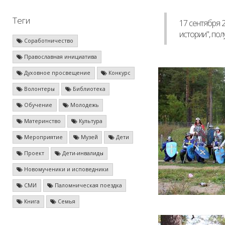
Теги
17 сентября 
истории", по
Соработничество
Православная инициатива
Духовное просвещение
Конкурс
Волонтеры
Библиотека
Обучение
Молодежь
Материнство
Культура
Мероприятие
Музей
Дети
Проект
Дети-инвалиды
Новомученики и исповедники
СМИ
Паломническая поездка
Книга
Семья