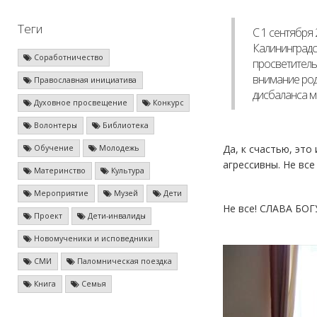
Теги
С 1 сентября
Калининградс
Соработничество
просветитель
внимание род
Православная инициатива
дисбаланса м
Духовное просвещение
Конкурс
Волонтеры
Библиотека
Да, к счастью, это
Обучение
Молодежь
агрессивны. Не все
Материнство
Культура
Мероприятие
Музей
Дети
Не все! СЛАВА БОГУ
Проект
Дети-инвалиды
Новомученики и исповедники
СМИ
Паломническая поездка
Книга
Семья