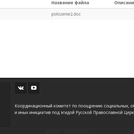
Название файла
Описани
polozenie2.doc
Координационный комитет по поощрению социальных, о
и иных инициатив под эгидой Русской Православной Церк
© 2026 - Pravkonkurs