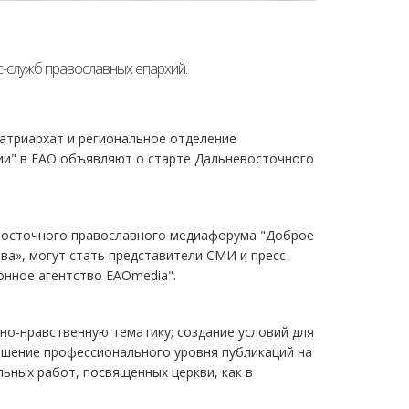
с-служб православных епархий.
атриархат и региональное отделение
и" в ЕАО объявляют о старте Дальневосточного
евосточного православного медиафорума "Доброе
ва», могут стать представители СМИ и пресс-
онное агентство EAOmedia".
но-нравственную тематику; создание условий для
ышение профессионального уровня публикаций на
льных работ, посвященных церкви, как в