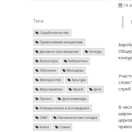
18 и
Теги
Соработничество
Православная инициатива
Бироб
Общер
Духовное просвещение
Конкурс
конкур
Волонтеры
Библиотека
Обучение
Молодежь
Участ
Материнство
Культура
слово"
служб
Мероприятие
Музей
Дети
Проект
Дети-инвалиды
В числ
Новомученики и исповедники
широк
СМИ
Паломническая поездка
церков
правос
Книга
Семья