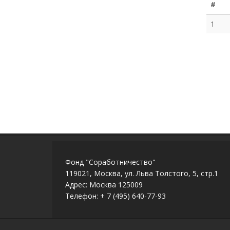
#
1
Фонд "Соработничество"
119021, Москва, ул. Льва Толстого, 5, стр.1
Адрес: Москва 125009
Телефон: + 7 (495) 640-77-93