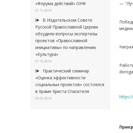
«Форума действий» ОНФ
— "Луч
21.11.2014
В Издательском Совете
Побед
Русской Православной Церкви
медиаф
обсудили вопросы экспертизы
проектов «Православной
Награж
инициативы» по направлению
«Культура»
07.12.2014
Работы
Практический семинар
doroga
«Оценка эффективности
социальных проектов» состоялся
в Храме Христа Спасителя
https:
02.02.2016
Прикр