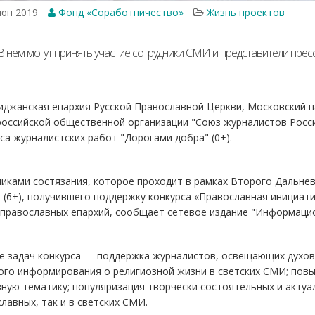
юн 2019
Фонд «Соработничество»
Жизнь проектов
В нем могут принять участие сотрудники СМИ и представители прес
иджанская епархия Русской Православной Церкви, Московский п
оссийской общественной организации "Союз журналистов Росси
са журналистских работ "Дорогами добра" (0+).
никами состязания, которое проходит в рамках Второго Дальн
 (6+), получившего поддержку конкурса «Православная инициати
 православных епархий, сообщает сетевое издание "Информаци
е задач конкурса — поддержка журналистов, освещающих духов
ого информирования о религиозной жизни в светских СМИ; пов
ную тематику; популяризация творчески состоятельных и актуа
лавных, так и в светских СМИ.