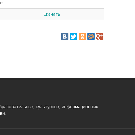
е
Скачать
бразовательных, культурных, информационных
ви.