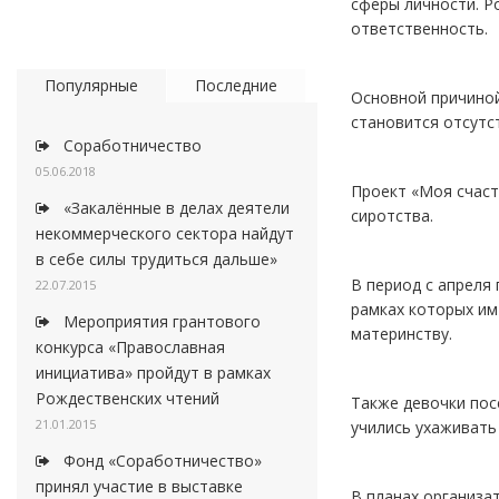
сферы личности. Р
ответственность.
Популярные
Последние
Основной причиной
становится отсутс
Соработничество
05.06.2018
Проект «Моя счаст
«Закалённые в делах деятели
сиротства.
некоммерческого сектора найдут
в себе силы трудиться дальше»
В период с апреля 
22.07.2015
рамках которых им
Мероприятия грантового
материнству.
конкурса «Православная
инициатива» пройдут в рамках
Рождественских чтений
Также девочки пос
21.01.2015
учились ухаживать
Фонд «Соработничество»
принял участие в выставке
В планах организа