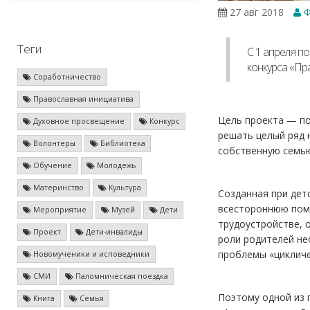
27 авг 2018
Ф
Теги
С 1 апреля п
конкурса «Пр
Соработничество
Православная инициатива
Цель проекта — по
Духовное просвещение
Конкурс
решать целый ряд 
Волонтеры
Библиотека
собственную семь
Обучение
Молодежь
Материнство
Культура
Созданная при дет
всестороннюю пом
Мероприятие
Музей
Дети
трудоустройстве, 
Проект
Дети-инвалиды
роли родителей не
проблемы «цикличе
Новомученики и исповедники
СМИ
Паломническая поездка
Поэтому одной из 
Книга
Семья